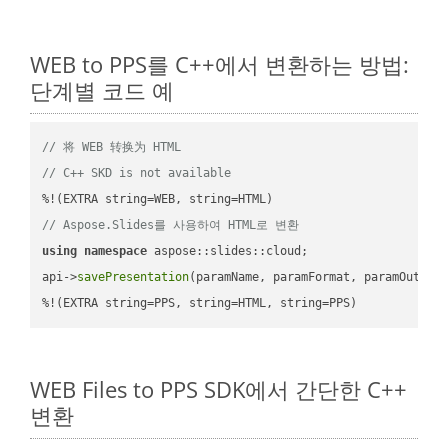
WEB to PPS를 C++에서 변환하는 방법:
단계별 코드 예
// 将 WEB 转换为 HTML
// C++ SKD is not available
// Aspose.Slides를 사용하여 HTML로 변환
using
namespace
 aspose::slides::cloud;            

api->
savePresentation
(paramName, paramFormat, paramOutPat
%!(EXTRA string=PPS, string=HTML, string=PPS)
WEB Files to PPS SDK에서 간단한 C++
변환