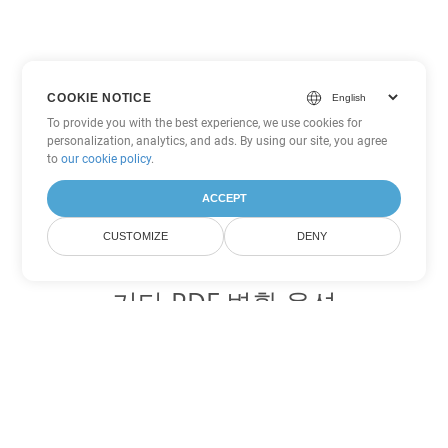
COOKIE NOTICE
To provide you with the best experience, we use cookies for
personalization, analytics, and ads. By using our site, you agree
to
our cookie policy
.
ACCEPT
CUSTOMIZE
DENY
기타 PDF 변환 옵션
WEB를 DOC로 변환
DOC:
Microsoft Word Binary Format
WEB를 DOT로 변환