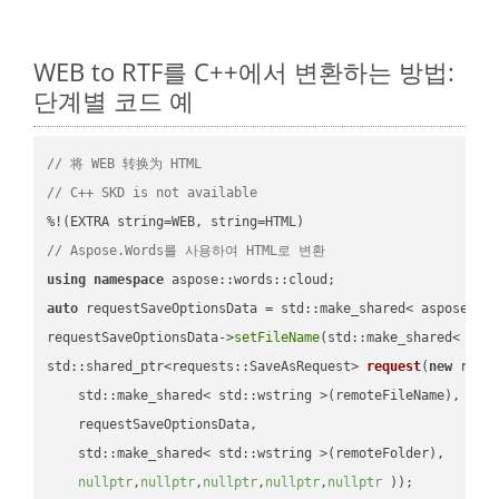
WEB to RTF를 C++에서 변환하는 방법:
단계별 코드 예
// 将 WEB 转换为 HTML
// C++ SKD is not available
// Aspose.Words를 사용하여 HTML로 변환
using
namespace
auto
 requestSaveOptionsData = std::make_shared< aspose::wo
requestSaveOptionsData->
setFileName
(std::make_shared< std
std::shared_ptr<requests::SaveAsRequest> 
request
(
new
 reque
    std::make_shared< std::wstring >(remoteFileName),

    requestSaveOptionsData,

    std::make_shared< std::wstring >(remoteFolder),

nullptr
,
nullptr
,
nullptr
,
nullptr
,
nullptr
 ))