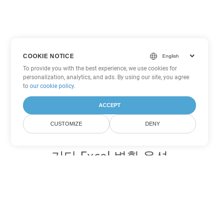
COOKIE NOTICE
To provide you with the best experience, we use cookies for
personalization, analytics, and ads. By using our site, you agree
to
our cookie policy
.
ACCEPT
CUSTOMIZE
DENY
기타 Excel 변환 옵션
XLS를 DOC로 변환
DOC:
Microsoft Word Binary Format