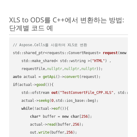
XLS to ODS를 C++에서 변환하는 방법:
단계별 코드 예
// Aspose.Cells를 사용하여 XLS로 변환
std::shared_ptr<requests::ConvertRequest> 
request
(
new
 requ
    std::make_shared< std::wstring >(
"HTML"
) ,        

    requestFile,
nullptr
,
nullptr
,
nullptr
))
auto
 actual = 
getApi
()->
convert
if
(actual->
good
()){

std::ofstream 
out
(
"TestConvertFile_CPP.XLS"
, std::ist
    actual->
seekg
(
0
,std::ios_base::beg);

while
(!actual->
eof
()){

char
* buffer = 
new
char
[
256
];

        actual->
read
(buffer,
256
);

        out.
write
(buffer,
256
);
