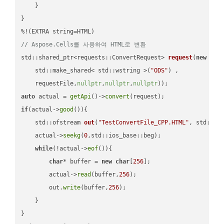
    }

}

// Aspose.Cells를 사용하여 HTML로 변환
std::shared_ptr<requests::ConvertRequest> 
request
(
new
 requ
    std::make_shared< std::wstring >(
"ODS"
) ,        

    requestFile,
nullptr
,
nullptr
,
nullptr
))
auto
 actual = 
getApi
()->
convert
if
(actual->
good
()){

std::ofstream 
out
(
"TestConvertFile_CPP.HTML"
, std::is
    actual->
seekg
(
0
,std::ios_base::beg);

while
(!actual->
eof
()){

char
* buffer = 
new
char
[
256
];

        actual->
read
(buffer,
256
);

        out.
write
(buffer,
256
);

    }

}
