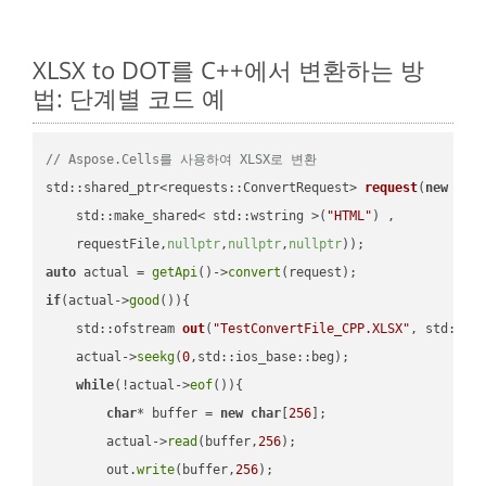
XLSX to DOT를 C++에서 변환하는 방
법: 단계별 코드 예
// Aspose.Cells를 사용하여 XLSX로 변환
std::shared_ptr<requests::ConvertRequest> 
request
(
new
 requ
    std::make_shared< std::wstring >(
"HTML"
) ,        

    requestFile,
nullptr
,
nullptr
,
nullptr
))
auto
 actual = 
getApi
()->
convert
if
(actual->
good
()){

std::ofstream 
out
(
"TestConvertFile_CPP.XLSX"
, std::is
    actual->
seekg
(
0
,std::ios_base::beg);

while
(!actual->
eof
()){

char
* buffer = 
new
char
[
256
];

        actual->
read
(buffer,
256
);

        out.
write
(buffer,
256
);
