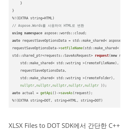
    }

}

// Aspose.Words를 사용하여 HTML로 변환
using
namespace
auto
 requestSaveOptionsData = std::make_shared< aspose::wo
requestSaveOptionsData->
setFileName
(std::make_shared< std
std::shared_ptr<requests::SaveAsRequest> 
request
(
new
 reque
    std::make_shared< std::wstring >(remoteFileName),

    requestSaveOptionsData,

    std::make_shared< std::wstring >(remoteFolder),

nullptr
,
nullptr
,
nullptr
,
nullptr
,
nullptr
 ))
auto
 actual = 
getApi
()->
saveAs
(request);

%!(EXTRA string=DOT, string=HTML, string=DOT)
XLSX Files to DOT SDK에서 간단한 C++