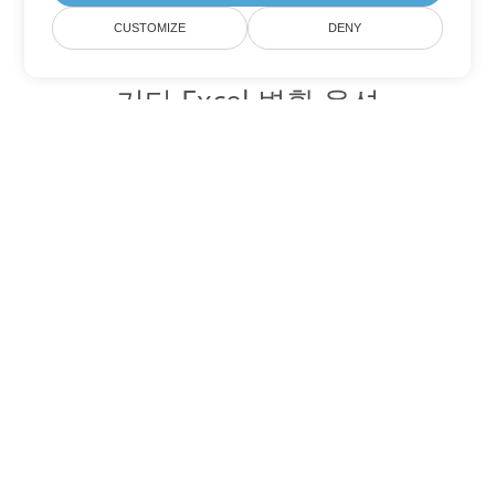
CUSTOMIZE
DENY
기타 Excel 변환 옵션
XLSX를 DOC로 변환
DOC:
Microsoft Word Binary Format
XLSX를 DOT로 변환
DOT:
Microsoft Word Template Files
XLSX를 DOCX로 변환
DOCX:
Office 2007+ Word Document
XLSX를 DOCM로 변환
DOCM:
Microsoft Word 2007 Marco File