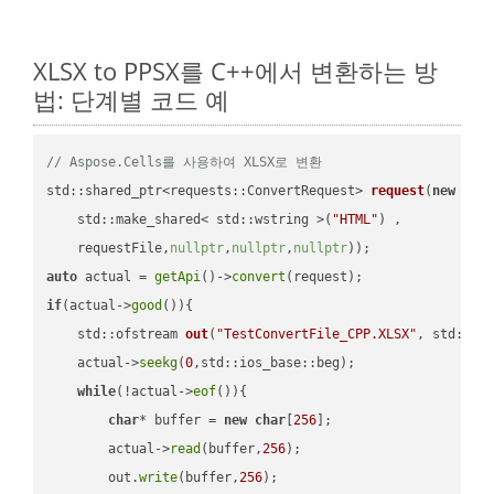
XLSX to PPSX를 C++에서 변환하는 방
법: 단계별 코드 예
// Aspose.Cells를 사용하여 XLSX로 변환
std::shared_ptr<requests::ConvertRequest> 
request
(
new
 requ
    std::make_shared< std::wstring >(
"HTML"
) ,        

    requestFile,
nullptr
,
nullptr
,
nullptr
))
auto
 actual = 
getApi
()->
convert
if
(actual->
good
()){

std::ofstream 
out
(
"TestConvertFile_CPP.XLSX"
, std::is
    actual->
seekg
(
0
,std::ios_base::beg);

while
(!actual->
eof
()){

char
* buffer = 
new
char
[
256
];

        actual->
read
(buffer,
256
);

        out.
write
(buffer,
256
);
