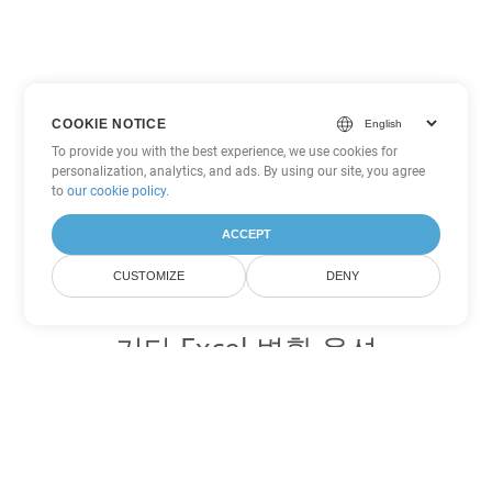
COOKIE NOTICE
To provide you with the best experience, we use cookies for
personalization, analytics, and ads. By using our site, you agree
to
our cookie policy
.
ACCEPT
CUSTOMIZE
DENY
기타 Excel 변환 옵션
XLSX를 DOC로 변환
DOC:
Microsoft Word Binary Format