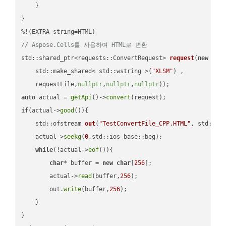
    }

}

// Aspose.Cells를 사용하여 HTML로 변환
std::shared_ptr<requests::ConvertRequest> 
request
(
new
 requ
    std::make_shared< std::wstring >(
"XLSM"
) ,        

    requestFile,
nullptr
,
nullptr
,
nullptr
))
auto
 actual = 
getApi
()->
convert
if
(actual->
good
()){

std::ofstream 
out
(
"TestConvertFile_CPP.HTML"
, std::is
    actual->
seekg
(
0
,std::ios_base::beg);

while
(!actual->
eof
()){

char
* buffer = 
new
char
[
256
];

        actual->
read
(buffer,
256
);

        out.
write
(buffer,
256
);

    }

}
