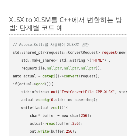
XLSX to XLSM를 C++에서 변환하는 방
법: 단계별 코드 예
// Aspose.Cells를 사용하여 XLSX로 변환
std::shared_ptr<requests::ConvertRequest> 
request
(
new
 requ
    std::make_shared< std::wstring >(
"HTML"
) ,        

    requestFile,
nullptr
,
nullptr
,
nullptr
))
auto
 actual = 
getApi
()->
convert
if
(actual->
good
()){

std::ofstream 
out
(
"TestConvertFile_CPP.XLSX"
, std::is
    actual->
seekg
(
0
,std::ios_base::beg);

while
(!actual->
eof
()){

char
* buffer = 
new
char
[
256
];

        actual->
read
(buffer,
256
);

        out.
write
(buffer,
256
);
