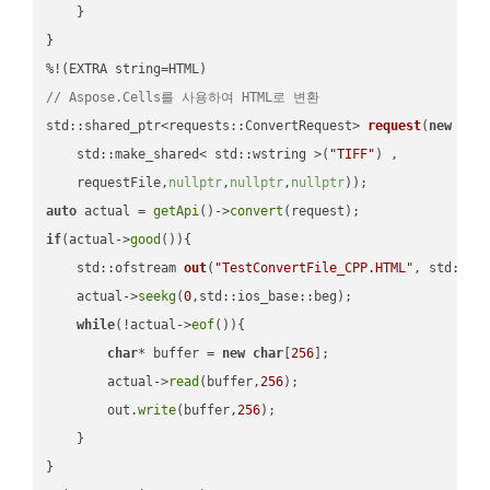
    }

}

// Aspose.Cells를 사용하여 HTML로 변환
std::shared_ptr<requests::ConvertRequest> 
request
(
new
 requ
    std::make_shared< std::wstring >(
"TIFF"
) ,        

    requestFile,
nullptr
,
nullptr
,
nullptr
))
auto
 actual = 
getApi
()->
convert
if
(actual->
good
()){

std::ofstream 
out
(
"TestConvertFile_CPP.HTML"
, std::is
    actual->
seekg
(
0
,std::ios_base::beg);

while
(!actual->
eof
()){

char
* buffer = 
new
char
[
256
];

        actual->
read
(buffer,
256
);

        out.
write
(buffer,
256
);

    }

}
