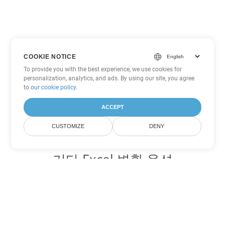
COOKIE NOTICE
To provide you with the best experience, we use cookies for
personalization, analytics, and ads. By using our site, you agree
to
our cookie policy
.
ACCEPT
CUSTOMIZE
DENY
기타 Excel 변환 옵션
XLTM를 DOC로 변환
DOC:
Microsoft Word Binary Format