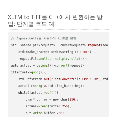
XLTM to TIFF를 C++에서 변환하는 방
법: 단계별 코드 예
// Aspose.Cells를 사용하여 XLTM로 변환
std::shared_ptr<requests::ConvertRequest> 
request
(
new
 requ
    std::make_shared< std::wstring >(
"HTML"
) ,        

    requestFile,
nullptr
,
nullptr
,
nullptr
))
auto
 actual = 
getApi
()->
convert
if
(actual->
good
()){

std::ofstream 
out
(
"TestConvertFile_CPP.XLTM"
, std::is
    actual->
seekg
(
0
,std::ios_base::beg);

while
(!actual->
eof
()){

char
* buffer = 
new
char
[
256
];

        actual->
read
(buffer,
256
);

        out.
write
(buffer,
256
);
