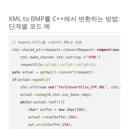
XML to BMP를 C++에서 변환하는 방법:
단계별 코드 예
// Aspose.Cells를 사용하여 XML로 변환
std::shared_ptr<requests::ConvertRequest> 
request
(
new
 requ
    std::make_shared< std::wstring >(
"HTML"
) ,        

    requestFile,
nullptr
,
nullptr
,
nullptr
))
auto
 actual = 
getApi
()->
convert
if
(actual->
good
()){

std::ofstream 
out
(
"TestConvertFile_CPP.XML"
, std::ist
    actual->
seekg
(
0
,std::ios_base::beg);

while
(!actual->
eof
()){

char
* buffer = 
new
char
[
256
];

        actual->
read
(buffer,
256
);

        out.
write
(buffer,
256
);
