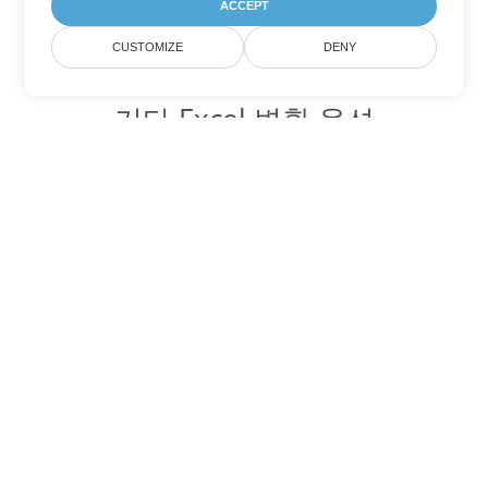
ACCEPT
CUSTOMIZE
DENY
기타 Excel 변환 옵션
XML를 DOC로 변환
DOC:
Microsoft Word Binary Format
XML를 DOT로 변환
DOT:
Microsoft Word Template Files
XML를 DOCX로 변환
DOCX:
Office 2007+ Word Document
XML를 DOCM로 변환
DOCM:
Microsoft Word 2007 Marco File