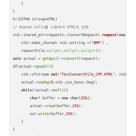
    }

}

// Aspose.Cells를 사용하여 HTML로 변환
std::shared_ptr<requests::ConvertRequest> 
request
(
new
 requ
    std::make_shared< std::wstring >(
"BMP"
) ,        

    requestFile,
nullptr
,
nullptr
,
nullptr
))
auto
 actual = 
getApi
()->
convert
if
(actual->
good
()){

std::ofstream 
out
(
"TestConvertFile_CPP.HTML"
, std::is
    actual->
seekg
(
0
,std::ios_base::beg);

while
(!actual->
eof
()){

char
* buffer = 
new
char
[
256
];

        actual->
read
(buffer,
256
);

        out.
write
(buffer,
256
);

    }

}
