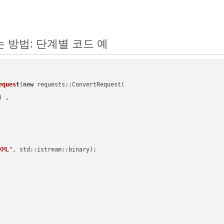
하는 방법: 단계별 코드 예
equest
(
new
 requests::ConvertRequest(

) ,        

XML"
, std::istream::binary)
;
