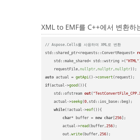
XML to EMF를 C++에서 변환
// Aspose.Cells를 사용하여 XML로 변환
std::shared_ptr<requests::ConvertRequest> 
r
    std::make_shared< std::wstring >(
"HTML"
    requestFile,
nullptr
,
nullptr
,
nullptr
))
auto
 actual = 
getApi
()->
convert
if
(actual->
good
()){

std::ofstream 
out
(
"TestConvertFile_CPP.
    actual->
seekg
(
0
,std::ios_base::beg);

while
(!actual->
eof
()){

char
* buffer = 
new
char
[
256
];

        actual->
read
(buffer,
256
);

        out.
write
(buffer,
256
);
