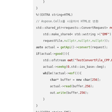
    }

}

// Aspose.Cells를 사용하여 HTML로 변환
std::shared_ptr<requests::ConvertRequest> 
r
    std::make_shared< std::wstring >(
"EMF"
)
    requestFile,
nullptr
,
nullptr
,
nullptr
))
auto
 actual = 
getApi
()->
convert
if
(actual->
good
()){

std::ofstream 
out
(
"TestConvertFile_CPP.
    actual->
seekg
(
0
,std::ios_base::beg);

while
(!actual->
eof
()){

char
* buffer = 
new
char
[
256
];

        actual->
read
(buffer,
256
);

        out.
write
(buffer,
256
);

    }

}
