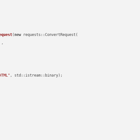
equest
(
new
 requests::ConvertRequest(

 ,        

HTML"
, std::istream::binary)
;
