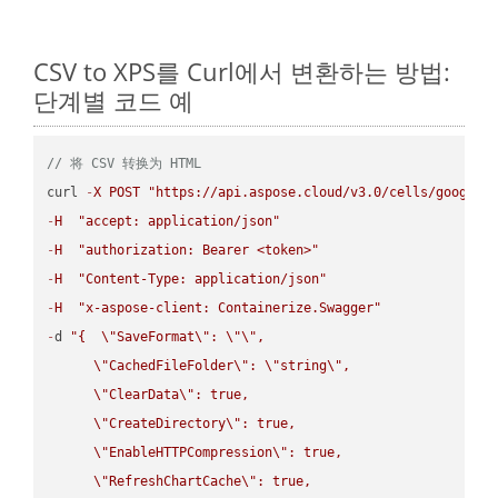
CSV to XPS를 Curl에서 변환하는 방법:
단계별 코드 예
// 将 CSV 转换为 HTML
curl 
-
X
POST
"https://api.aspose.cloud/v3.0/cells/google.
-
H
"accept: application/json"
-
H
"authorization: Bearer <token>"
-
H
"Content-Type: application/json"
-
H
"x-aspose-client: Containerize.Swagger"
-
d 
"{  
\"
SaveFormat
\"
: 
\"
\"
,

\"
CachedFileFolder
\"
: 
\"
string
\"
,

\"
ClearData
\"
: true,  

\"
CreateDirectory
\"
: true,  

\"
EnableHTTPCompression
\"
: true,  

\"
RefreshChartCache
\"
: true,  
