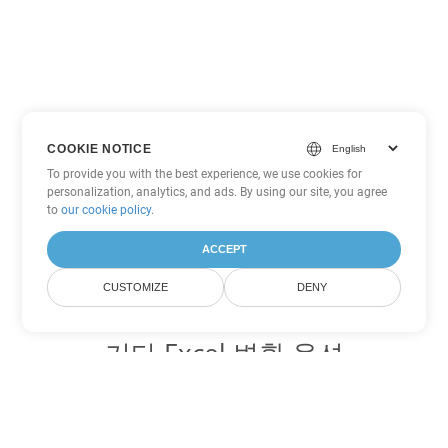
COOKIE NOTICE
To provide you with the best experience, we use cookies for
personalization, analytics, and ads. By using our site, you agree
to
our cookie policy
.
ACCEPT
CUSTOMIZE
DENY
기타 Excel 변환 옵션
CSV를 DOC로 변환
DOC:
Microsoft Word Binary Format