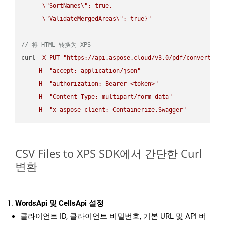
\"
SortNames
\"
: true,  

\"
ValidateMergedAreas
\"
: true}"
// 将 HTML 转换为 XPS
curl 
-
X
PUT
"https://api.aspose.cloud/v3.0/pdf/convert/HT
-
H
"accept: application/json"
-
H
"authorization: Bearer <token>"
-
H
"Content-Type: multipart/form-data"
-
H
"x-aspose-client: Containerize.Swagger"
CSV Files to XPS SDK에서 간단한 Curl
변환
WordsApi 및 CellsApi 설정
클라이언트 ID, 클라이언트 비밀번호, 기본 URL 및 API 버