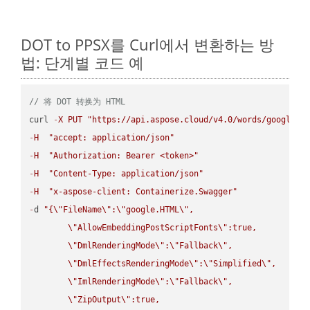
DOT to PPSX를 Curl에서 변환하는 방
법: 단계별 코드 예
// 将 DOT 转换为 HTML
curl 
-
X
PUT
"https://api.aspose.cloud/v4.0/words/google.D
-
H
"accept: application/json"
-
H
"Authorization: Bearer <token>"
-
H
"Content-Type: application/json"
-
H
"x-aspose-client: Containerize.Swagger"
-
d 
"{
\"
FileName
\"
:
\"
google.HTML
\"
,

\"
AllowEmbeddingPostScriptFonts
\"
:true,

\"
DmlRenderingMode
\"
:
\"
Fallback
\"
,

\"
DmlEffectsRenderingMode
\"
:
\"
Simplified
\"
,

\"
ImlRenderingMode
\"
:
\"
Fallback
\"
,

\"
ZipOutput
\"
:true,
