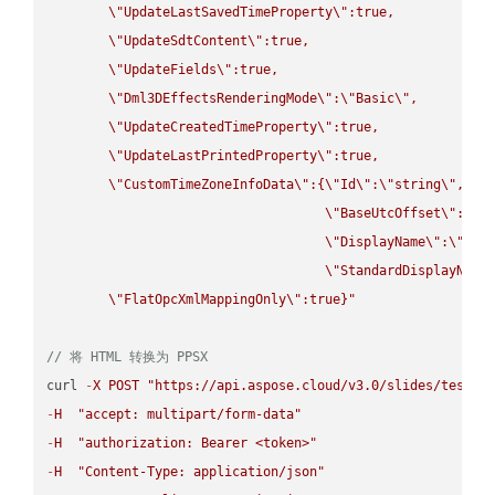
\"
UpdateLastSavedTimeProperty
\"
:true,

\"
UpdateSdtContent
\"
:true,

\"
UpdateFields
\"
:true,

\"
Dml3DEffectsRenderingMode
\"
:
\"
Basic
\"
,

\"
UpdateCreatedTimeProperty
\"
:true,

\"
UpdateLastPrintedProperty
\"
:true,

\"
CustomTimeZoneInfoData
\"
:{
\"
Id
\"
:
\"
string
\"
,

\"
BaseUtcOffset
\"
:
\"
s
\"
DisplayName
\"
:
\"
str
\"
StandardDisplayName
\"
FlatOpcXmlMappingOnly
\"
:true}"
// 将 HTML 转换为 PPSX
curl 
-
X
POST
"https://api.aspose.cloud/v3.0/slides/test-u
-
H
"accept: multipart/form-data"
-
H
"authorization: Bearer <token>"
-
H
"Content-Type: application/json"