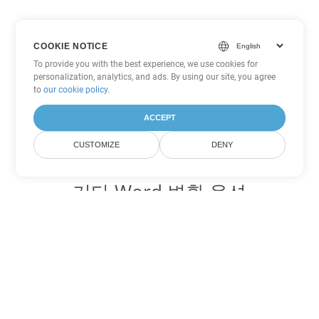
COOKIE NOTICE
To provide you with the best experience, we use cookies for
personalization, analytics, and ads. By using our site, you agree
to
our cookie policy
.
ACCEPT
CUSTOMIZE
DENY
기타 Word 변환 옵션
DOT를 DOC로 변환
DOC:
Microsoft Word Binary Format
DOT를 DOCX로 변환
DOCX:
Office 2007+ Word Document