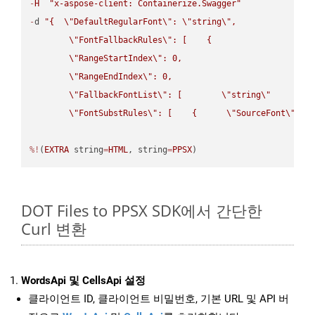
-
H
"x-aspose-client: Containerize.Swagger"
-
d 
"{  
\"
DefaultRegularFont
\"
: 
\"
string
\"
,

\"
FontFallbackRules
\"
: [    {

\"
RangeStartIndex
\"
: 0,

\"
RangeEndIndex
\"
: 0,

\"
FallbackFontList
\"
: [        
\"
string
\"
      ]  
\"
FontSubstRules
\"
: [    {      
\"
SourceFont
\"
: 
\
%!
(
EXTRA
 string
=
HTML
, string
=
PPSX
)
DOT Files to PPSX SDK에서 간단한
Curl 변환
WordsApi 및 CellsApi 설정
클라이언트 ID, 클라이언트 비밀번호, 기본 URL 및 API 버