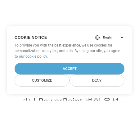
COOKIE NOTICE
To provide you with the best experience, we use cookies for
personalization, analytics, and ads. By using our site, you agree
to
our cookie policy
.
ACCEPT
CUSTOMIZE
DENY
기타 PowerPoint 변환 옵션
ODP를 DOC로 변환
DOC:
Microsoft Word Binary Format