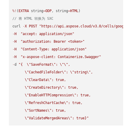
%!
(
EXTRA
 string
=
ODP
, string
=
HTML
// 将 HTML 转换为 SXC
curl 
-
X
POST
"https://api.aspose.cloud/v3.0/cells/google.
-
H
"accept: application/json"
-
H
"authorization: Bearer <token>"
-
H
"Content-Type: application/json"
-
H
"x-aspose-client: Containerize.Swagger"
-
d 
"{  
\"
SaveFormat
\"
: 
\"
\"
,

\"
CachedFileFolder
\"
: 
\"
string
\"
,

\"
ClearData
\"
: true,  

\"
CreateDirectory
\"
: true,  

\"
EnableHTTPCompression
\"
: true,  

\"
RefreshChartCache
\"
: true,  

\"
SortNames
\"
: true,  

\"
ValidateMergedAreas
\"
: true}"