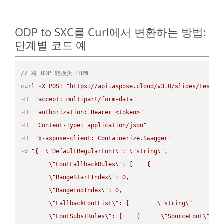
ODP to SXC를 Curl에서 변환하는 방법:
단계별 코드 예
// 将 ODP 转换为 HTML
curl 
-
X
POST
"https://api.aspose.cloud/v3.0/slides/test-u
-
H
"accept: multipart/form-data"
-
H
"authorization: Bearer <token>"
-
H
"Content-Type: application/json"
-
H
"x-aspose-client: Containerize.Swagger"
-
d 
"{  
\"
DefaultRegularFont
\"
: 
\"
string
\"
,

\"
FontFallbackRules
\"
: [    {

\"
RangeStartIndex
\"
: 0,

\"
RangeEndIndex
\"
: 0,

\"
FallbackFontList
\"
: [        
\"
string
\"
      ]  
\"
FontSubstRules
\"
: [    {      
\"
SourceFont
\"
: 
\