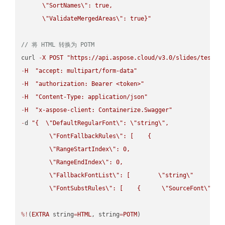
\"
SortNames
\"
: true,  

\"
ValidateMergedAreas
\"
: true}"
// 将 HTML 转换为 POTM
curl 
-
X
POST
"https://api.aspose.cloud/v3.0/slides/test-u
-
H
"accept: multipart/form-data"
-
H
"authorization: Bearer <token>"
-
H
"Content-Type: application/json"
-
H
"x-aspose-client: Containerize.Swagger"
-
d 
"{  
\"
DefaultRegularFont
\"
: 
\"
string
\"
,

\"
FontFallbackRules
\"
: [    {

\"
RangeStartIndex
\"
: 0,

\"
RangeEndIndex
\"
: 0,

\"
FallbackFontList
\"
: [        
\"
string
\"
      ]  
\"
FontSubstRules
\"
: [    {      
\"
SourceFont
\"
: 
\
%!
(
EXTRA
 string
=
HTML
, string
=
POTM
)