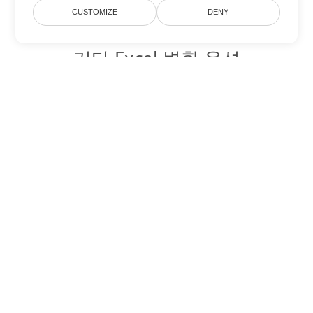
CUSTOMIZE
DENY
기타 Excel 변환 옵션
ODS를 DOC로 변환
DOC:
Microsoft Word Binary Format
ODS를 DOT로 변환
DOT:
Microsoft Word Template Files
ODS를 DOCX로 변환
DOCX:
Office 2007+ Word Document
ODS를 DOCM로 변환
DOCM:
Microsoft Word 2007 Marco File