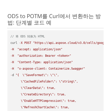
ODS to POTM를 Curl에서 변환하는 방
법: 단계별 코드 예
// 将 ODS 转换为 HTML
curl 
-
X
POST
"https://api.aspose.cloud/v3.0/cells/google.
-
H
"accept: application/json"
-
H
"authorization: Bearer <token>"
-
H
"Content-Type: application/json"
-
H
"x-aspose-client: Containerize.Swagger"
-
d 
"{  
\"
SaveFormat
\"
: 
\"
\"
,

\"
CachedFileFolder
\"
: 
\"
string
\"
,

\"
ClearData
\"
: true,  

\"
CreateDirectory
\"
: true,  

\"
EnableHTTPCompression
\"
: true,  

\"
RefreshChartCache
\"
: true,  
