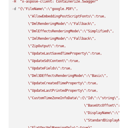
-
H
"x-aspose-client: Containerize.Swagger"
-
d 
"{
\"
FileName
\"
:
\"
google.PDF
\"
,

\"
AllowEmbeddingPostScriptFonts
\"
:true,

\"
DmlRenderingMode
\"
:
\"
Fallback
\"
,

\"
DmlEffectsRenderingMode
\"
:
\"
Simplified
\"
,

\"
ImlRenderingMode
\"
:
\"
Fallback
\"
,

\"
ZipOutput
\"
:true,

\"
UpdateLastSavedTimeProperty
\"
:true,

\"
UpdateSdtContent
\"
:true,

\"
UpdateFields
\"
:true,

\"
Dml3DEffectsRenderingMode
\"
:
\"
Basic
\"
,

\"
UpdateCreatedTimeProperty
\"
:true,

\"
UpdateLastPrintedProperty
\"
:true,

\"
CustomTimeZoneInfoData
\"
:{
\"
Id
\"
:
\"
string
\"
,

\"
BaseUtcOffset
\"
:
\"
s
\"
DisplayName
\"
:
\"
str
\"
StandardDisplayName
\"
FlatOpcXmlMappingOnly
\"
:true}"