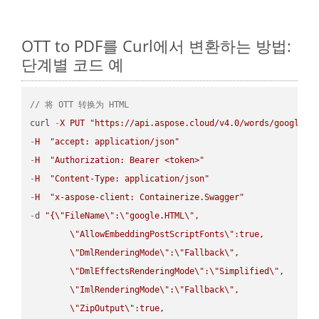
OTT to PDF를 Curl에서 변환하는 방법:
단계별 코드 예
// 将 OTT 转换为 HTML
curl 
-
X
PUT
"https://api.aspose.cloud/v4.0/words/google.O
-
H
"accept: application/json"
-
H
"Authorization: Bearer <token>"
-
H
"Content-Type: application/json"
-
H
"x-aspose-client: Containerize.Swagger"
-
d 
"{
\"
FileName
\"
:
\"
google.HTML
\"
,

\"
AllowEmbeddingPostScriptFonts
\"
:true,

\"
DmlRenderingMode
\"
:
\"
Fallback
\"
,

\"
DmlEffectsRenderingMode
\"
:
\"
Simplified
\"
,

\"
ImlRenderingMode
\"
:
\"
Fallback
\"
,

\"
ZipOutput
\"
:true,
