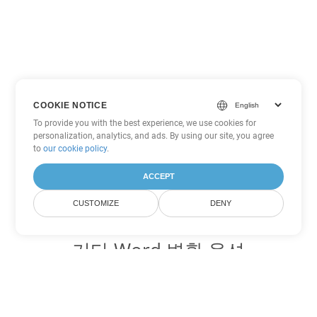
COOKIE NOTICE
To provide you with the best experience, we use cookies for
personalization, analytics, and ads. By using our site, you agree
to
our cookie policy
.
ACCEPT
CUSTOMIZE
DENY
기타 Word 변환 옵션
OTT를 DOC로 변환
DOC:
Microsoft Word Binary Format