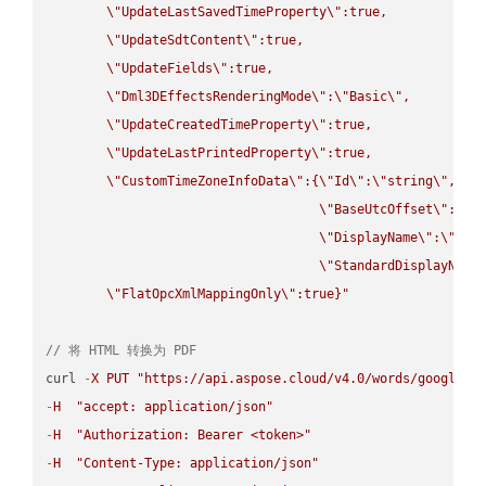
\"
UpdateLastSavedTimeProperty
\"
:true,

\"
UpdateSdtContent
\"
:true,

\"
UpdateFields
\"
:true,

\"
Dml3DEffectsRenderingMode
\"
:
\"
Basic
\"
,

\"
UpdateCreatedTimeProperty
\"
:true,

\"
UpdateLastPrintedProperty
\"
:true,

\"
CustomTimeZoneInfoData
\"
:{
\"
Id
\"
:
\"
string
\"
,

\"
BaseUtcOffset
\"
:
\"
s
\"
DisplayName
\"
:
\"
str
\"
StandardDisplayName
\"
FlatOpcXmlMappingOnly
\"
:true}"
// 将 HTML 转换为 PDF
curl 
-
X
PUT
"https://api.aspose.cloud/v4.0/words/google.H
-
H
"accept: application/json"
-
H
"Authorization: Bearer <token>"
-
H
"Content-Type: application/json"