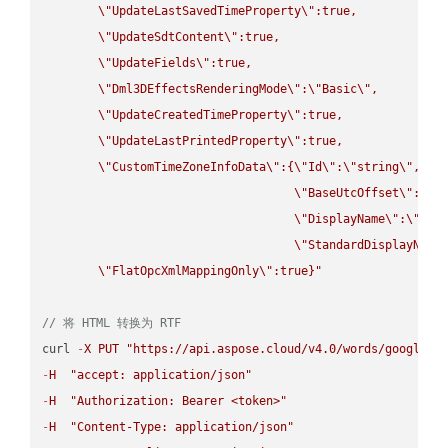
\"
UpdateLastSavedTimeProperty
\"
:true,

\"
UpdateSdtContent
\"
:true,

\"
UpdateFields
\"
:true,

\"
Dml3DEffectsRenderingMode
\"
:
\"
Basic
\"
,

\"
UpdateCreatedTimeProperty
\"
:true,

\"
UpdateLastPrintedProperty
\"
:true,

\"
CustomTimeZoneInfoData
\"
:{
\"
Id
\"
:
\"
string
\"
,

\"
BaseUtcOffset
\"
:
\"
s
\"
DisplayName
\"
:
\"
str
\"
StandardDisplayName
\"
FlatOpcXmlMappingOnly
\"
:true}"
// 将 HTML 转换为 RTF
curl 
-
X
PUT
"https://api.aspose.cloud/v4.0/words/google.H
-
H
"accept: application/json"
-
H
"Authorization: Bearer <token>"
-
H
"Content-Type: application/json"