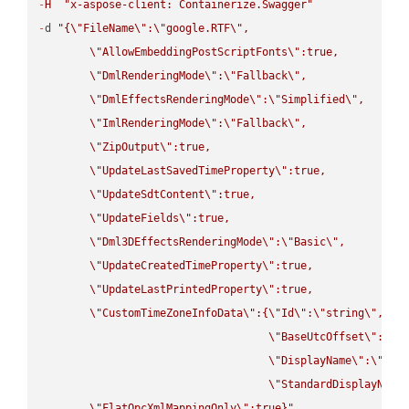
-
H
"x-aspose-client: Containerize.Swagger"
-
d 
"{
\"
FileName
\"
:
\"
google.RTF
\"
,

\"
AllowEmbeddingPostScriptFonts
\"
:true,

\"
DmlRenderingMode
\"
:
\"
Fallback
\"
,

\"
DmlEffectsRenderingMode
\"
:
\"
Simplified
\"
,

\"
ImlRenderingMode
\"
:
\"
Fallback
\"
,

\"
ZipOutput
\"
:true,

\"
UpdateLastSavedTimeProperty
\"
:true,

\"
UpdateSdtContent
\"
:true,

\"
UpdateFields
\"
:true,

\"
Dml3DEffectsRenderingMode
\"
:
\"
Basic
\"
,

\"
UpdateCreatedTimeProperty
\"
:true,

\"
UpdateLastPrintedProperty
\"
:true,

\"
CustomTimeZoneInfoData
\"
:{
\"
Id
\"
:
\"
string
\"
,

\"
BaseUtcOffset
\"
:
\"
s
\"
DisplayName
\"
:
\"
str
\"
StandardDisplayName
\"
FlatOpcXmlMappingOnly
\"
:true}"