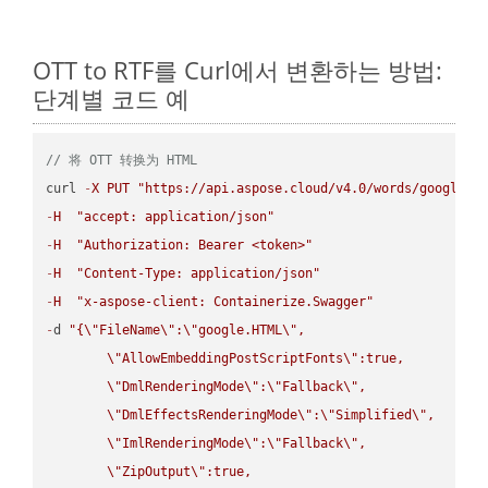
OTT to RTF를 Curl에서 변환하는 방법:
단계별 코드 예
// 将 OTT 转换为 HTML
curl 
-
X
PUT
"https://api.aspose.cloud/v4.0/words/google.O
-
H
"accept: application/json"
-
H
"Authorization: Bearer <token>"
-
H
"Content-Type: application/json"
-
H
"x-aspose-client: Containerize.Swagger"
-
d 
"{
\"
FileName
\"
:
\"
google.HTML
\"
,

\"
AllowEmbeddingPostScriptFonts
\"
:true,

\"
DmlRenderingMode
\"
:
\"
Fallback
\"
,

\"
DmlEffectsRenderingMode
\"
:
\"
Simplified
\"
,

\"
ImlRenderingMode
\"
:
\"
Fallback
\"
,

\"
ZipOutput
\"
:true,
