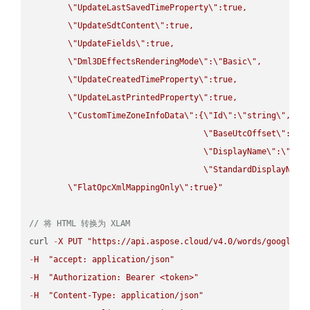
\"
UpdateLastSavedTimeProperty
\"
:true,

\"
UpdateSdtContent
\"
:true,

\"
UpdateFields
\"
:true,

\"
Dml3DEffectsRenderingMode
\"
:
\"
Basic
\"
,

\"
UpdateCreatedTimeProperty
\"
:true,

\"
UpdateLastPrintedProperty
\"
:true,

\"
CustomTimeZoneInfoData
\"
:{
\"
Id
\"
:
\"
string
\"
,

\"
BaseUtcOffset
\"
:
\"
s
\"
DisplayName
\"
:
\"
str
\"
StandardDisplayName
\"
FlatOpcXmlMappingOnly
\"
:true}"
// 将 HTML 转换为 XLAM
curl 
-
X
PUT
"https://api.aspose.cloud/v4.0/words/google.H
-
H
"accept: application/json"
-
H
"Authorization: Bearer <token>"
-
H
"Content-Type: application/json"