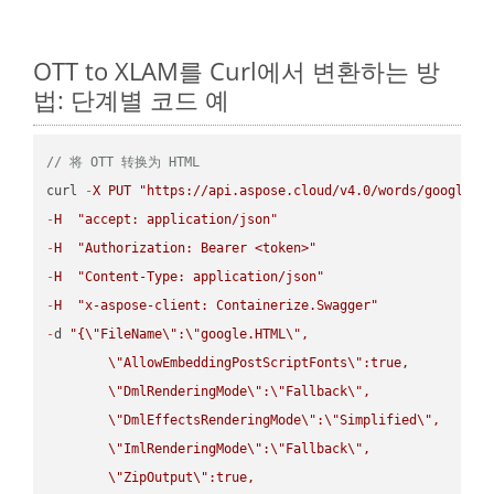
OTT to XLAM를 Curl에서 변환하는 방
법: 단계별 코드 예
// 将 OTT 转换为 HTML
curl 
-
X
PUT
"https://api.aspose.cloud/v4.0/words/google.O
-
H
"accept: application/json"
-
H
"Authorization: Bearer <token>"
-
H
"Content-Type: application/json"
-
H
"x-aspose-client: Containerize.Swagger"
-
d 
"{
\"
FileName
\"
:
\"
google.HTML
\"
,

\"
AllowEmbeddingPostScriptFonts
\"
:true,

\"
DmlRenderingMode
\"
:
\"
Fallback
\"
,

\"
DmlEffectsRenderingMode
\"
:
\"
Simplified
\"
,

\"
ImlRenderingMode
\"
:
\"
Fallback
\"
,

\"
ZipOutput
\"
:true,
