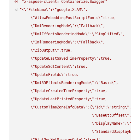
-
H
"x-aspose-client: Containerize.Swagger"
-
d 
"{
\"
FileName
\"
:
\"
google.XLAM
\"
,

\"
AllowEmbeddingPostScriptFonts
\"
:true,

\"
DmlRenderingMode
\"
:
\"
Fallback
\"
,

\"
DmlEffectsRenderingMode
\"
:
\"
Simplified
\"
,

\"
ImlRenderingMode
\"
:
\"
Fallback
\"
,

\"
ZipOutput
\"
:true,

\"
UpdateLastSavedTimeProperty
\"
:true,

\"
UpdateSdtContent
\"
:true,

\"
UpdateFields
\"
:true,

\"
Dml3DEffectsRenderingMode
\"
:
\"
Basic
\"
,

\"
UpdateCreatedTimeProperty
\"
:true,

\"
UpdateLastPrintedProperty
\"
:true,

\"
CustomTimeZoneInfoData
\"
:{
\"
Id
\"
:
\"
string
\"
,

\"
BaseUtcOffset
\"
:
\"
s
\"
DisplayName
\"
:
\"
str
\"
StandardDisplayName
\"
FlatOpcXmlMappingOnly
\"
:true}"