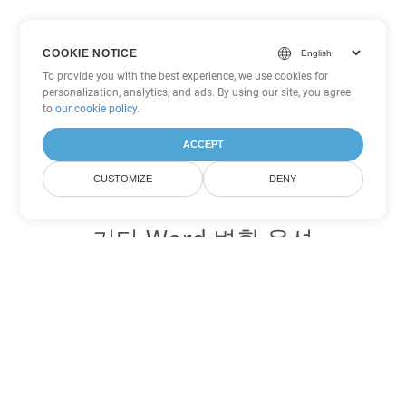
COOKIE NOTICE
To provide you with the best experience, we use cookies for
personalization, analytics, and ads. By using our site, you agree
to
our cookie policy
.
ACCEPT
CUSTOMIZE
DENY
기타 Word 변환 옵션
OTT를 DOC로 변환
DOC:
Microsoft Word Binary Format
OTT를 DOT로 변환
DOT:
Microsoft Word Template Files