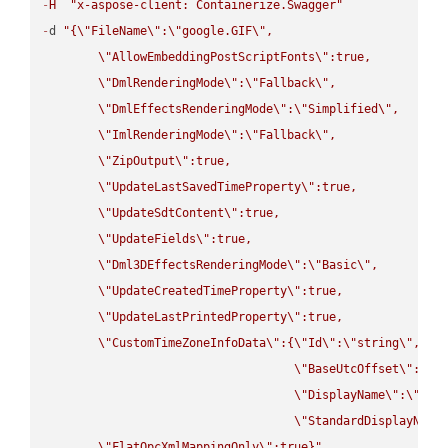
-
H
"x-aspose-client: Containerize.Swagger"
-
d 
"{
\"
FileName
\"
:
\"
google.GIF
\"
,

\"
AllowEmbeddingPostScriptFonts
\"
:true,

\"
DmlRenderingMode
\"
:
\"
Fallback
\"
,

\"
DmlEffectsRenderingMode
\"
:
\"
Simplified
\"
,

\"
ImlRenderingMode
\"
:
\"
Fallback
\"
,

\"
ZipOutput
\"
:true,

\"
UpdateLastSavedTimeProperty
\"
:true,

\"
UpdateSdtContent
\"
:true,

\"
UpdateFields
\"
:true,

\"
Dml3DEffectsRenderingMode
\"
:
\"
Basic
\"
,

\"
UpdateCreatedTimeProperty
\"
:true,

\"
UpdateLastPrintedProperty
\"
:true,

\"
CustomTimeZoneInfoData
\"
:{
\"
Id
\"
:
\"
string
\"
,

\"
BaseUtcOffset
\"
:
\"
s
\"
DisplayName
\"
:
\"
str
\"
StandardDisplayName
\"
FlatOpcXmlMappingOnly
\"
:true}"