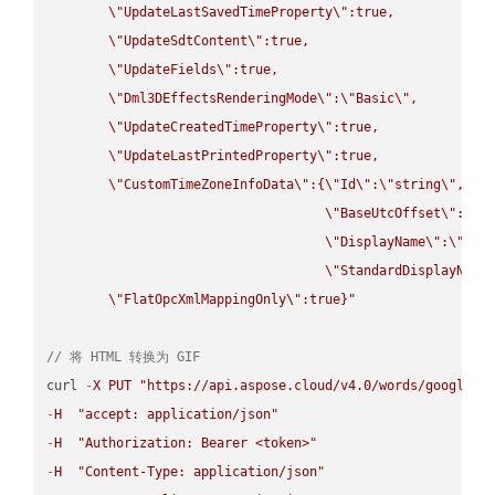
\"
UpdateLastSavedTimeProperty
\"
:true,

\"
UpdateSdtContent
\"
:true,

\"
UpdateFields
\"
:true,

\"
Dml3DEffectsRenderingMode
\"
:
\"
Basic
\"
,

\"
UpdateCreatedTimeProperty
\"
:true,

\"
UpdateLastPrintedProperty
\"
:true,

\"
CustomTimeZoneInfoData
\"
:{
\"
Id
\"
:
\"
string
\"
,

\"
BaseUtcOffset
\"
:
\"
s
\"
DisplayName
\"
:
\"
str
\"
StandardDisplayName
\"
FlatOpcXmlMappingOnly
\"
:true}"
// 将 HTML 转换为 GIF
curl 
-
X
PUT
"https://api.aspose.cloud/v4.0/words/google.H
-
H
"accept: application/json"
-
H
"Authorization: Bearer <token>"
-
H
"Content-Type: application/json"