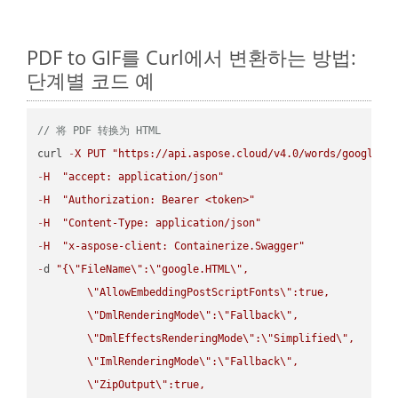
PDF to GIF를 Curl에서 변환하는 방법:
단계별 코드 예
// 将 PDF 转换为 HTML
curl 
-
X
PUT
"https://api.aspose.cloud/v4.0/words/google.P
-
H
"accept: application/json"
-
H
"Authorization: Bearer <token>"
-
H
"Content-Type: application/json"
-
H
"x-aspose-client: Containerize.Swagger"
-
d 
"{
\"
FileName
\"
:
\"
google.HTML
\"
,

\"
AllowEmbeddingPostScriptFonts
\"
:true,

\"
DmlRenderingMode
\"
:
\"
Fallback
\"
,

\"
DmlEffectsRenderingMode
\"
:
\"
Simplified
\"
,

\"
ImlRenderingMode
\"
:
\"
Fallback
\"
,

\"
ZipOutput
\"
:true,
