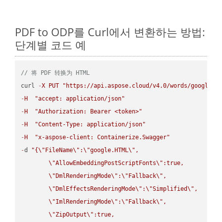
PDF to ODP를 Curl에서 변환하는 방법:
단계별 코드 예
// 将 PDF 转换为 HTML
curl 
-
X
PUT
"https://api.aspose.cloud/v4.0/words/google.P
-
H
"accept: application/json"
-
H
"Authorization: Bearer <token>"
-
H
"Content-Type: application/json"
-
H
"x-aspose-client: Containerize.Swagger"
-
d 
"{
\"
FileName
\"
:
\"
google.HTML
\"
,

\"
AllowEmbeddingPostScriptFonts
\"
:true,

\"
DmlRenderingMode
\"
:
\"
Fallback
\"
,

\"
DmlEffectsRenderingMode
\"
:
\"
Simplified
\"
,

\"
ImlRenderingMode
\"
:
\"
Fallback
\"
,

\"
ZipOutput
\"
:true,
