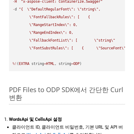
-
H
"x-aspose-client: Containerize.Swagger"
-
d 
"{  
\"
DefaultRegularFont
\"
: 
\"
string
\"
,

\"
FontFallbackRules
\"
: [    {

\"
RangeStartIndex
\"
: 0,

\"
RangeEndIndex
\"
: 0,

\"
FallbackFontList
\"
: [        
\"
string
\"
      ]  
\"
FontSubstRules
\"
: [    {      
\"
SourceFont
\"
: 
\
%!
(
EXTRA
 string
=
HTML
, string
=
ODP
)
PDF Files to ODP SDK에서 간단한 Curl
변환
WordsApi 및 CellsApi 설정
클라이언트 ID, 클라이언트 비밀번호, 기본 URL 및 API 버