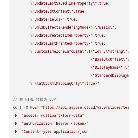
\"
UpdateLastSavedTimeProperty
\"
:true,

\"
UpdateSdtContent
\"
:true,

\"
UpdateFields
\"
:true,

\"
Dml3DEffectsRenderingMode
\"
:
\"
Basic
\"
,

\"
UpdateCreatedTimeProperty
\"
:true,

\"
UpdateLastPrintedProperty
\"
:true,

\"
CustomTimeZoneInfoData
\"
:{
\"
Id
\"
:
\"
string
\"
,

\"
BaseUtcOffset
\"
:
\"
s
\"
DisplayName
\"
:
\"
str
\"
StandardDisplayName
\"
FlatOpcXmlMappingOnly
\"
:true}"
// 将 HTML 转换为 ODP
curl 
-
X
POST
"https://api.aspose.cloud/v3.0/slides/test-u
-
H
"accept: multipart/form-data"
-
H
"authorization: Bearer <token>"
-
H
"Content-Type: application/json"