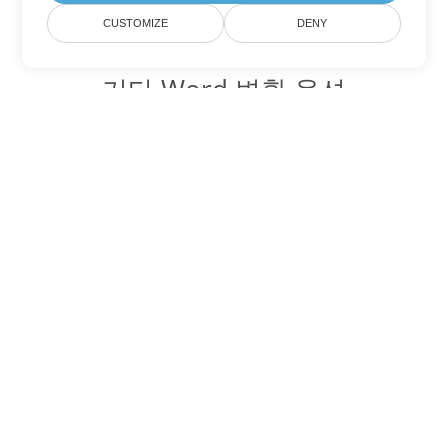
CUSTOMIZE
DENY
기타 Word 변환 옵션
PDF를 DOC로 변환
DOC:
Microsoft Word Binary Format
PDF를 DOT로 변환
DOT:
Microsoft Word Template Files
PDF를 DOCX로 변환
DOCX:
Office 2007+ Word Document
PDF를 DOCM로 변환
DOCM:
Microsoft Word 2007 Marco File