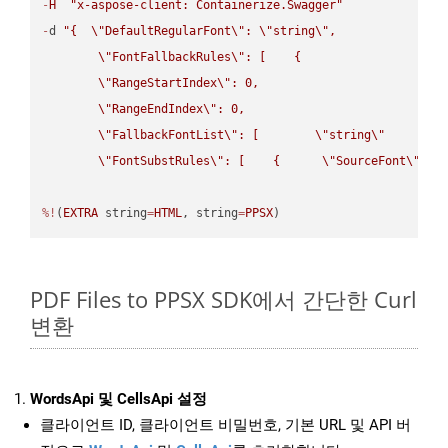
-
H
"x-aspose-client: Containerize.Swagger"
-
d 
"{  
\"
DefaultRegularFont
\"
: 
\"
string
\"
,

\"
FontFallbackRules
\"
: [    {

\"
RangeStartIndex
\"
: 0,

\"
RangeEndIndex
\"
: 0,

\"
FallbackFontList
\"
: [        
\"
string
\"
      ]  
\"
FontSubstRules
\"
: [    {      
\"
SourceFont
\"
: 
\
%!
(
EXTRA
 string
=
HTML
, string
=
PPSX
)
PDF Files to PPSX SDK에서 간단한 Curl
변환
WordsApi 및 CellsApi 설정
클라이언트 ID, 클라이언트 비밀번호, 기본 URL 및 API 버