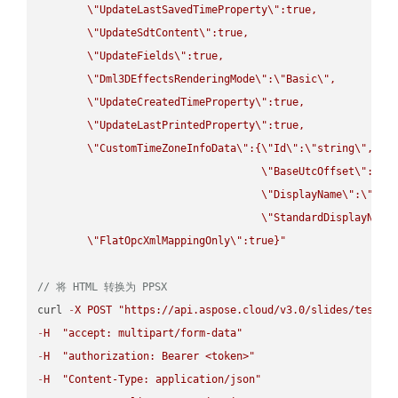
\"
UpdateLastSavedTimeProperty
\"
:true,

\"
UpdateSdtContent
\"
:true,

\"
UpdateFields
\"
:true,

\"
Dml3DEffectsRenderingMode
\"
:
\"
Basic
\"
,

\"
UpdateCreatedTimeProperty
\"
:true,

\"
UpdateLastPrintedProperty
\"
:true,

\"
CustomTimeZoneInfoData
\"
:{
\"
Id
\"
:
\"
string
\"
,

\"
BaseUtcOffset
\"
:
\"
s
\"
DisplayName
\"
:
\"
str
\"
StandardDisplayName
\"
FlatOpcXmlMappingOnly
\"
:true}"
// 将 HTML 转换为 PPSX
curl 
-
X
POST
"https://api.aspose.cloud/v3.0/slides/test-u
-
H
"accept: multipart/form-data"
-
H
"authorization: Bearer <token>"
-
H
"Content-Type: application/json"