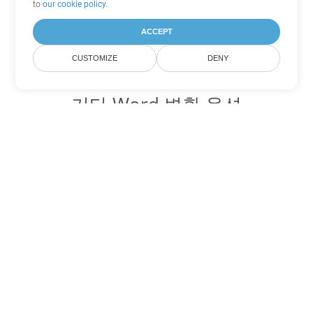
to
our cookie policy
.
ACCEPT
CUSTOMIZE
DENY
기타 Word 변환 옵션
PDF를 DOC로 변환
DOC:
Microsoft Word Binary Format
PDF를 DOT로 변환
DOT:
Microsoft Word Template Files
PDF를 DOCX로 변환
DOCX:
Office 2007+ Word Document
PDF를 DOCM로 변환