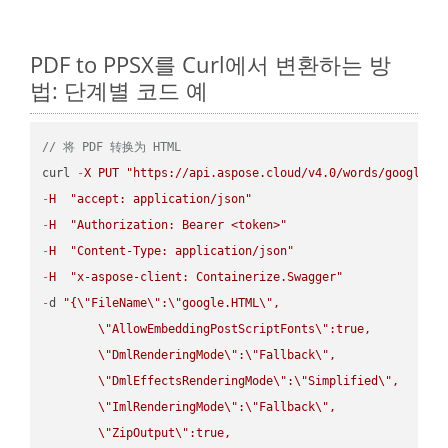
PDF to PPSX를 Curl에서 변환하는 방
법: 단계별 코드 예
// 将 PDF 转换为 HTML
curl 
-
X
PUT
"https://api.aspose.cloud/v4.0/words/google.P
-
H
"accept: application/json"
-
H
"Authorization: Bearer <token>"
-
H
"Content-Type: application/json"
-
H
"x-aspose-client: Containerize.Swagger"
-
d 
"{
\"
FileName
\"
:
\"
google.HTML
\"
,

\"
AllowEmbeddingPostScriptFonts
\"
:true,

\"
DmlRenderingMode
\"
:
\"
Fallback
\"
,

\"
DmlEffectsRenderingMode
\"
:
\"
Simplified
\"
,

\"
ImlRenderingMode
\"
:
\"
Fallback
\"
,

\"
ZipOutput
\"
:true,
