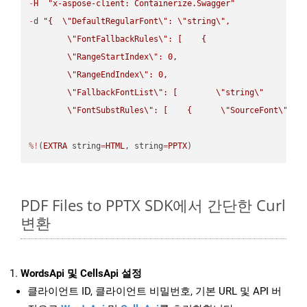
-
H
"x-aspose-client: Containerize.Swagger"
-
d 
"{  
\"
DefaultRegularFont
\"
: 
\"
string
\"
,

\"
FontFallbackRules
\"
: [    {

\"
RangeStartIndex
\"
: 0,

\"
RangeEndIndex
\"
: 0,

\"
FallbackFontList
\"
: [        
\"
string
\"
      ]  
\"
FontSubstRules
\"
: [    {      
\"
SourceFont
\"
: 
\
%!
(
EXTRA
 string
=
HTML
, string
=
PPTX
)
PDF Files to PPTX SDK에서 간단한 Curl
변환
WordsApi 및 CellsApi 설정
클라이언트 ID, 클라이언트 비밀번호, 기본 URL 및 API 버