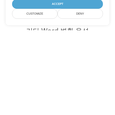
ACCEPT
CUSTOMIZE
DENY
기타 Word 변환 옵션
PDF를 DOC로 변환
DOC:
Microsoft Word Binary Format
PDF를 DOT로 변환
DOT:
Microsoft Word Template Files
PDF를 DOCX로 변환
DOCX:
Office 2007+ Word Document
PDF를 DOCM로 변환
DOCM:
Microsoft Word 2007 Marco File