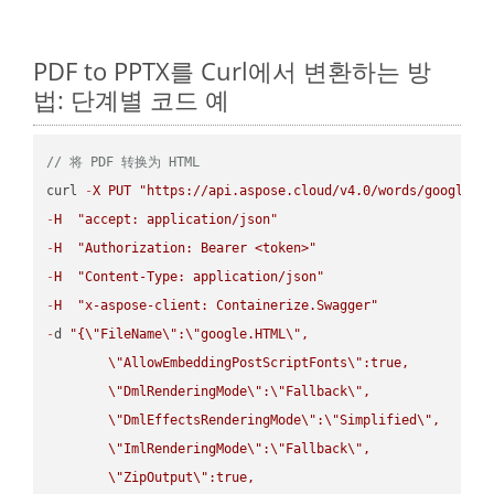
PDF to PPTX를 Curl에서 변환하는 방
법: 단계별 코드 예
// 将 PDF 转换为 HTML
curl 
-
X
PUT
"https://api.aspose.cloud/v4.0/words/google.P
-
H
"accept: application/json"
-
H
"Authorization: Bearer <token>"
-
H
"Content-Type: application/json"
-
H
"x-aspose-client: Containerize.Swagger"
-
d 
"{
\"
FileName
\"
:
\"
google.HTML
\"
,

\"
AllowEmbeddingPostScriptFonts
\"
:true,

\"
DmlRenderingMode
\"
:
\"
Fallback
\"
,

\"
DmlEffectsRenderingMode
\"
:
\"
Simplified
\"
,

\"
ImlRenderingMode
\"
:
\"
Fallback
\"
,

\"
ZipOutput
\"
:true,
