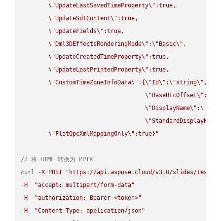
\"
UpdateLastSavedTimeProperty
\"
:true,

\"
UpdateSdtContent
\"
:true,

\"
UpdateFields
\"
:true,

\"
Dml3DEffectsRenderingMode
\"
:
\"
Basic
\"
,

\"
UpdateCreatedTimeProperty
\"
:true,

\"
UpdateLastPrintedProperty
\"
:true,

\"
CustomTimeZoneInfoData
\"
:{
\"
Id
\"
:
\"
string
\"
,

\"
BaseUtcOffset
\"
:
\"
s
\"
DisplayName
\"
:
\"
str
\"
StandardDisplayName
\"
FlatOpcXmlMappingOnly
\"
:true}"
// 将 HTML 转换为 PPTX
curl 
-
X
POST
"https://api.aspose.cloud/v3.0/slides/test-u
-
H
"accept: multipart/form-data"
-
H
"authorization: Bearer <token>"
-
H
"Content-Type: application/json"