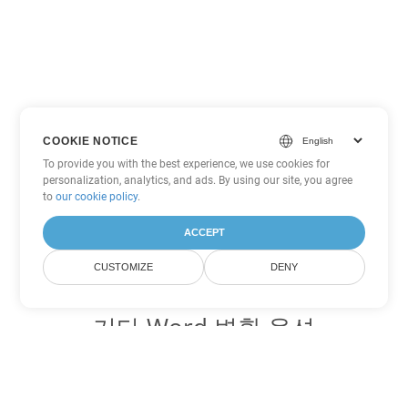
COOKIE NOTICE
To provide you with the best experience, we use cookies for
personalization, analytics, and ads. By using our site, you agree
to
our cookie policy
.
ACCEPT
CUSTOMIZE
DENY
기타 Word 변환 옵션
PDF를 DOC로 변환
DOC:
Microsoft Word Binary Format