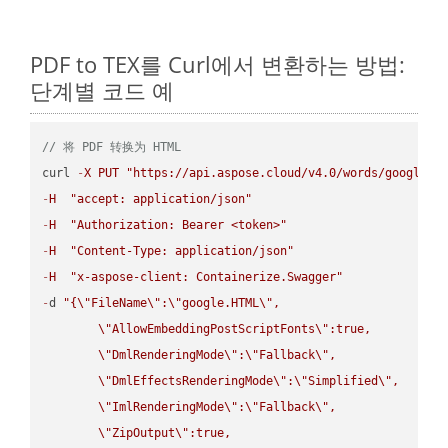
PDF to TEX를 Curl에서 변환하는 방법:
단계별 코드 예
// 将 PDF 转换为 HTML
curl 
-
X
PUT
"https://api.aspose.cloud/v4.0/words/google.P
-
H
"accept: application/json"
-
H
"Authorization: Bearer <token>"
-
H
"Content-Type: application/json"
-
H
"x-aspose-client: Containerize.Swagger"
-
d 
"{
\"
FileName
\"
:
\"
google.HTML
\"
,

\"
AllowEmbeddingPostScriptFonts
\"
:true,

\"
DmlRenderingMode
\"
:
\"
Fallback
\"
,

\"
DmlEffectsRenderingMode
\"
:
\"
Simplified
\"
,

\"
ImlRenderingMode
\"
:
\"
Fallback
\"
,

\"
ZipOutput
\"
:true,
