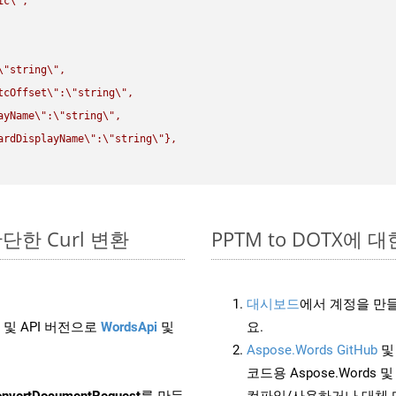
ic
\"
,

\"
string
\"
,

tcOffset
\"
:
\"
string
\"
,

ayName
\"
:
\"
string
\"
,

ardDisplayName
\"
:
\"
string
\"
},

 간단한 Curl 변환
PPTM to DOTX에 대한
대시보드
에서 계정을 만들
 및 API 버전으로
WordsApi
및
요.
Aspose.Words GitHub
코드용 Aspose.Words 및 
nvertDocumentRequest
를 만듭
컴파일/사용하거나 대체