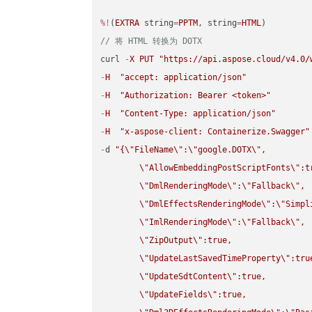
%!
(
EXTRA
 string
=
PPTM
, string
=
HTML
// 将 HTML 转换为 DOTX
curl 
-
X
PUT
"https://api.aspose.cloud/v4.0/
-
H
"accept: application/json"
-
H
"Authorization: Bearer <token>"
-
H
"Content-Type: application/json"
-
H
"x-aspose-client: Containerize.Swagger"
-
d 
"{
\"
FileName
\"
:
\"
google.DOTX
\"
,

\"
AllowEmbeddingPostScriptFonts
\"
:t
\"
DmlRenderingMode
\"
:
\"
Fallback
\"
,

\"
DmlEffectsRenderingMode
\"
:
\"
Simpl
\"
ImlRenderingMode
\"
:
\"
Fallback
\"
,

\"
ZipOutput
\"
:true,

\"
UpdateLastSavedTimeProperty
\"
:true
\"
UpdateSdtContent
\"
:true,

\"
UpdateFields
\"
:true,
