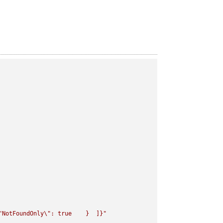
"
NotFoundOnly
\"
: true    }  ]}"