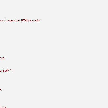
words/google.HTML/saveAs"
rue,

ified
\"
,

,
