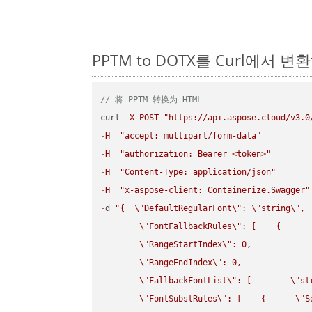
PPTM to DOTX를 Curl에서 
// 将 PPTM 转换为 HTML
curl 
-
X
POST
"https://api.aspose.cloud/v3.0
-
H
"accept: multipart/form-data"
-
H
"authorization: Bearer <token>"
-
H
"Content-Type: application/json"
-
H
"x-aspose-client: Containerize.Swagger"
-
d 
"{  
\"
DefaultRegularFont
\"
: 
\"
string
\"
,

\"
FontFallbackRules
\"
: [    {

\"
RangeStartIndex
\"
: 0,

\"
RangeEndIndex
\"
: 0,

\"
FallbackFontList
\"
: [        
\"
st
\"
FontSubstRules
\"
: [    {      
\"
S