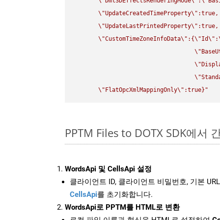
\"
Dml3DEffectsRenderingMode
\"
:
\"
Bas
\"
UpdateCreatedTimeProperty
\"
:true,

\"
UpdateLastPrintedProperty
\"
:true,

\"
CustomTimeZoneInfoData
\"
:{
\"
Id
\"
:
\"
BaseU
\"
Displ
\"
Stand
\"
FlatOpcXmlMappingOnly
\"
:true}"
PPTM Files to DOTX SDK에서
WordsApi 및 CellsApi 설정
클라이언트 ID, 클라이언트 비밀번호, 기본 URL
CellsApi
를 초기화합니다.
WordsApi로 PPTM를 HTML로 변환
로컬 파일 이름과 형식을 HTML로 설정하여
Co