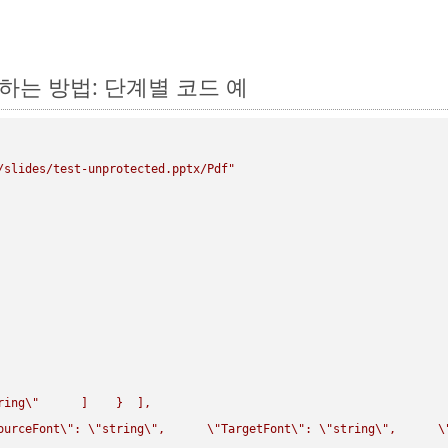
변환하는 방법: 단계별 코드 예
/slides/test-unprotected.pptx/Pdf"
ring
\"
      ]    }  ],

ourceFont
\"
: 
\"
string
\"
,      
\"
TargetFont
\"
: 
\"
string
\"
,      
\