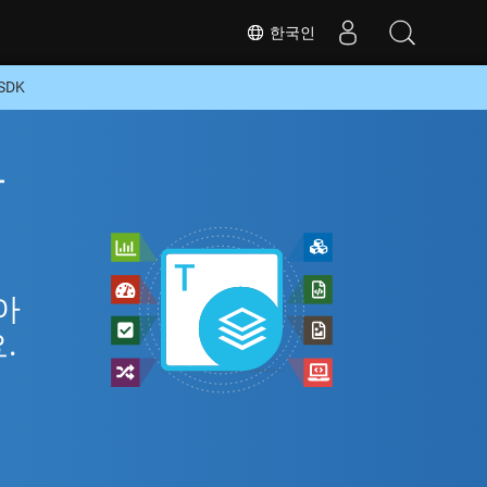
한국인
SDK
라
아
.