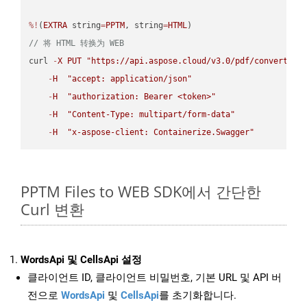
%!
(
EXTRA
 string
=
PPTM
, string
=
HTML
// 将 HTML 转换为 WEB
curl 
-
X
PUT
"https://api.aspose.cloud/v3.0/pdf/convert/HT
-
H
"accept: application/json"
-
H
"authorization: Bearer <token>"
-
H
"Content-Type: multipart/form-data"
-
H
"x-aspose-client: Containerize.Swagger"
PPTM Files to WEB SDK에서 간단한
Curl 변환
WordsApi 및 CellsApi 설정
클라이언트 ID, 클라이언트 비밀번호, 기본 URL 및 API 버
전으로
WordsApi
및
CellsApi
를 초기화합니다.