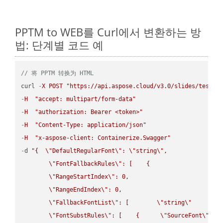
PPTM to WEB를 Curl에서 변환하는 방
법: 단계별 코드 예
// 将 PPTM 转换为 HTML
curl 
-
X
POST
"https://api.aspose.cloud/v3.0/slides/test-u
-
H
"accept: multipart/form-data"
-
H
"authorization: Bearer <token>"
-
H
"Content-Type: application/json"
-
H
"x-aspose-client: Containerize.Swagger"
-
d 
"{  
\"
DefaultRegularFont
\"
: 
\"
string
\"
,

\"
FontFallbackRules
\"
: [    {

\"
RangeStartIndex
\"
: 0,

\"
RangeEndIndex
\"
: 0,

\"
FallbackFontList
\"
: [        
\"
string
\"
      ]  
\"
FontSubstRules
\"
: [    {      
\"
SourceFont
\"
: 
\