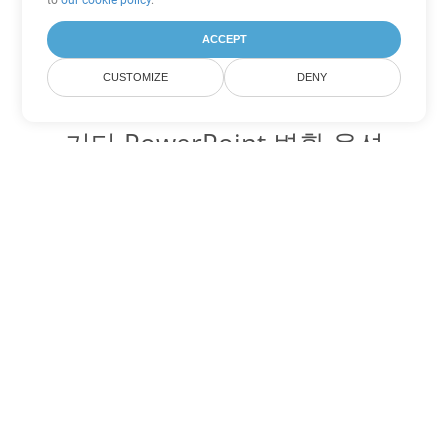
to
our cookie policy
.
ACCEPT
CUSTOMIZE
DENY
기타 PowerPoint 변환 옵션
PPTM를 DOC로 변환
DOC:
Microsoft Word Binary Format
PPTM를 DOT로 변환
DOT:
Microsoft Word Template Files
PPTM를 DOCX로 변환
DOCX:
Office 2007+ Word Document
PPTM를 DOCM로 변환