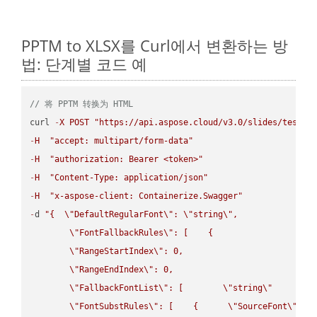
PPTM to XLSX를 Curl에서 변환하는 방
법: 단계별 코드 예
// 将 PPTM 转换为 HTML
curl 
-
X
POST
"https://api.aspose.cloud/v3.0/slides/test-u
-
H
"accept: multipart/form-data"
-
H
"authorization: Bearer <token>"
-
H
"Content-Type: application/json"
-
H
"x-aspose-client: Containerize.Swagger"
-
d 
"{  
\"
DefaultRegularFont
\"
: 
\"
string
\"
,

\"
FontFallbackRules
\"
: [    {

\"
RangeStartIndex
\"
: 0,

\"
RangeEndIndex
\"
: 0,

\"
FallbackFontList
\"
: [        
\"
string
\"
      ]  
\"
FontSubstRules
\"
: [    {      
\"
SourceFont
\"
: 
\