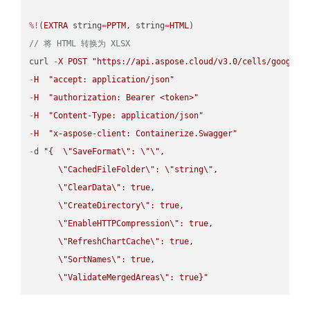
%!
(
EXTRA
 string
=
PPTM
, string
=
HTML
// 将 HTML 转换为 XLSX
curl 
-
X
POST
"https://api.aspose.cloud/v3.0/cells/google.
-
H
"accept: application/json"
-
H
"authorization: Bearer <token>"
-
H
"Content-Type: application/json"
-
H
"x-aspose-client: Containerize.Swagger"
-
d 
"{  
\"
SaveFormat
\"
: 
\"
\"
,

\"
CachedFileFolder
\"
: 
\"
string
\"
,

\"
ClearData
\"
: true,  

\"
CreateDirectory
\"
: true,  

\"
EnableHTTPCompression
\"
: true,  

\"
RefreshChartCache
\"
: true,  

\"
SortNames
\"
: true,  

\"
ValidateMergedAreas
\"
: true}"