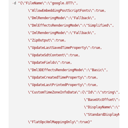
-
d 
"{
\"
FileName
\"
:
\"
google.OTT
\"
,

\"
AllowEmbeddingPostScriptFonts
\"
:true,

\"
DmlRenderingMode
\"
:
\"
Fallback
\"
,

\"
DmlEffectsRenderingMode
\"
:
\"
Simplified
\"
,

\"
ImlRenderingMode
\"
:
\"
Fallback
\"
,

\"
ZipOutput
\"
:true,

\"
UpdateLastSavedTimeProperty
\"
:true,

\"
UpdateSdtContent
\"
:true,

\"
UpdateFields
\"
:true,

\"
Dml3DEffectsRenderingMode
\"
:
\"
Basic
\"
,

\"
UpdateCreatedTimeProperty
\"
:true,

\"
UpdateLastPrintedProperty
\"
:true,

\"
CustomTimeZoneInfoData
\"
:{
\"
Id
\"
:
\"
string
\"
,

\"
BaseUtcOffset
\"
:
\"
s
\"
DisplayName
\"
:
\"
str
\"
StandardDisplayName
\"
FlatOpcXmlMappingOnly
\"
:true}"