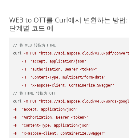
WEB to OTT를 Curl에서 변환하는 방법:
단계별 코드 예
// 将 WEB 转换为 HTML
curl 
-
X
PUT
"https://api.aspose.cloud/v3.0/pdf/convert/WE
-
H
"accept: application/json"
-
H
"authorization: Bearer <token>"
-
H
"Content-Type: multipart/form-data"
-
H
"x-aspose-client: Containerize.Swagger"
// 将 HTML 转换为 OTT
curl 
-
X
PUT
"https://api.aspose.cloud/v4.0/words/google.H
-
H
"accept: application/json"
-
H
"Authorization: Bearer <token>"
-
H
"Content-Type: application/json"
-
H
"x-aspose-client: Containerize.Swagger"