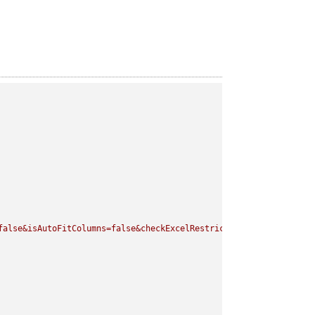
false&isAutoFitColumns=false&checkExcelRestriction=true"