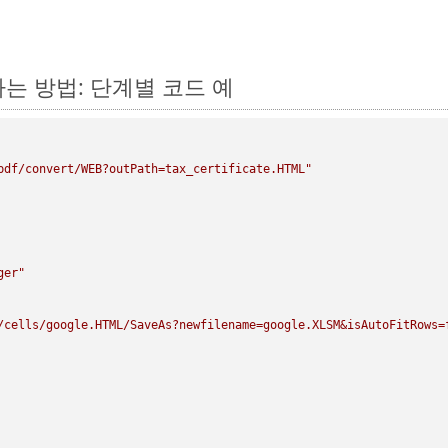
환하는 방법: 단계별 코드 예
pdf/convert/WEB?outPath=tax_certificate.HTML"
ger"
/cells/google.HTML/SaveAs?newfilename=google.XLSM&isAutoFitRows=