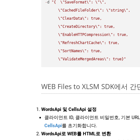
-
d 
"{  
\"
SaveFormat
\"
: 
\"
\"
,

\"
CachedFileFolder
\"
: 
\"
string
\"
,

\"
ClearData
\"
: true,  

\"
CreateDirectory
\"
: true,  

\"
EnableHTTPCompression
\"
: true,  

\"
RefreshChartCache
\"
: true,  

\"
SortNames
\"
: true,  

\"
ValidateMergedAreas
\"
: true}"
WEB Files to XLSM SDK에서 
WordsApi 및 CellsApi 설정
클라이언트 ID, 클라이언트 비밀번호, 기본 URL
CellsApi
를 초기화합니다.
WordsApi로 WEB를 HTML로 변환