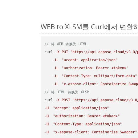
WEB to XLSM를 Curl에서 변
// 将 WEB 转换为 HTML
curl 
-
X
PUT
"https://api.aspose.cloud/v3.0/
-
H
"accept: application/json"
-
H
"authorization: Bearer <token>"
-
H
"Content-Type: multipart/form-data"
-
H
"x-aspose-client: Containerize.Swag
// 将 HTML 转换为 XLSM
curl 
-
X
POST
"https://api.aspose.cloud/v3.0
-
H
"accept: application/json"
-
H
"authorization: Bearer <token>"
-
H
"Content-Type: application/json"
-
H
"x-aspose-client: Containerize.Swagger"