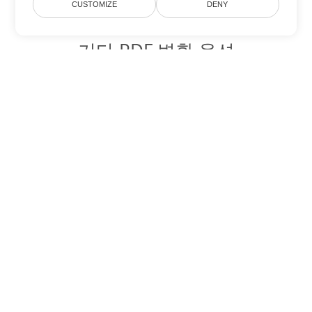
CUSTOMIZE
DENY
기타 PDF 변환 옵션
WEB를 DOC로 변환
DOC:
Microsoft Word Binary Format
WEB를 DOT로 변환
DOT:
Microsoft Word Template Files
WEB를 DOCX로 변환
DOCX:
Office 2007+ Word Document
WEB를 DOCM로 변환
DOCM:
Microsoft Word 2007 Marco File
WEB를 DOTX로 변환