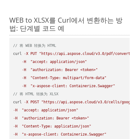
WEB to XLSX를 Curl에서 변환하는 방
법: 단계별 코드 예
// 将 WEB 转换为 HTML
curl 
-
X
PUT
"https://api.aspose.cloud/v3.0/pdf/convert/WE
-
H
"accept: application/json"
-
H
"authorization: Bearer <token>"
-
H
"Content-Type: multipart/form-data"
-
H
"x-aspose-client: Containerize.Swagger"
// 将 HTML 转换为 XLSX
curl 
-
X
POST
"https://api.aspose.cloud/v3.0/cells/google.
-
H
"accept: application/json"
-
H
"authorization: Bearer <token>"
-
H
"Content-Type: application/json"
-
H
"x-aspose-client: Containerize.Swagger"