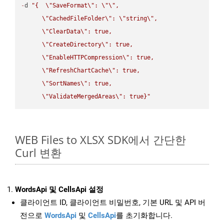
-
d 
"{  
\"
SaveFormat
\"
: 
\"
\"
,

\"
CachedFileFolder
\"
: 
\"
string
\"
,

\"
ClearData
\"
: true,  

\"
CreateDirectory
\"
: true,  

\"
EnableHTTPCompression
\"
: true,  

\"
RefreshChartCache
\"
: true,  

\"
SortNames
\"
: true,  

\"
ValidateMergedAreas
\"
: true}"
WEB Files to XLSX SDK에서 간단한
Curl 변환
WordsApi 및 CellsApi 설정
클라이언트 ID, 클라이언트 비밀번호, 기본 URL 및 API 버
전으로
WordsApi
및
CellsApi
를 초기화합니다.