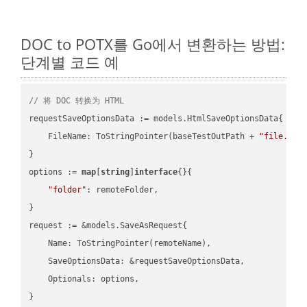
DOC to POTX를 Go에서 변환하는 방법:
단계별 코드 예
// 将 DOC 转换为 HTML
requestSaveOptionsData := models.HtmlSaveOptionsData{

    FileName: ToStringPointer(baseTestOutPath + 
"file.DOC
}

options := 
map
[
string
]
interface
{}{

"folder"
: remoteFolder,

}

request := &models.SaveAsRequest{

    Name: ToStringPointer(remoteName),

    SaveOptionsData: &requestSaveOptionsData,

    Optionals: options,

}
