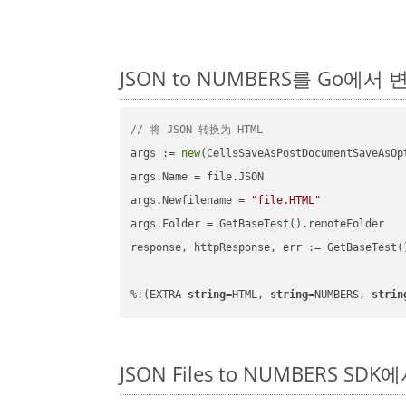
JSON to NUMBERS를 Go에
// 将 JSON 转换为 HTML
args := 
new
(CellsSaveAsPostDocumentSaveAsOpt
args.Name = file.JSON

args.Newfilename = 
"file.HTML"
args.Folder = GetBaseTest().remoteFolder

response, httpResponse, err := GetBaseTest(
%!(EXTRA 
string
=HTML, 
string
=NUMBERS, 
strin
JSON Files to NUMBERS S