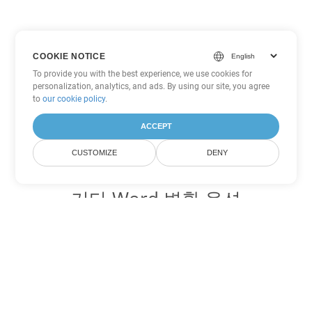
COOKIE NOTICE
To provide you with the best experience, we use cookies for
personalization, analytics, and ads. By using our site, you agree
to
our cookie policy
.
ACCEPT
CUSTOMIZE
DENY
기타 Word 변환 옵션
OTT를 DOC로 변환
DOC:
Microsoft Word Binary Format
OTT를 DOT로 변환