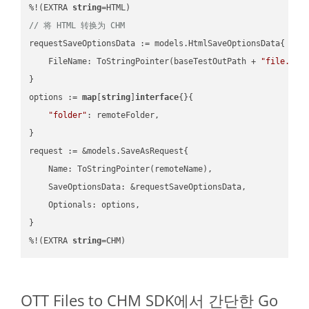
%!(EXTRA 
string
// 将 HTML 转换为 CHM
requestSaveOptionsData := models.HtmlSaveOptionsData{

    FileName: ToStringPointer(baseTestOutPath + 
"file.HTM
}

options := 
map
[
string
]
interface
{}{

"folder"
: remoteFolder,

}

request := &models.SaveAsRequest{

    Name: ToStringPointer(remoteName),

    SaveOptionsData: &requestSaveOptionsData,

    Optionals: options,

}

%!(EXTRA 
string
=CHM)
OTT Files to CHM SDK에서 간단한 Go