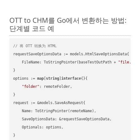
OTT to CHM를 Go에서 변환하는 방법:
단계별 코드 예
// 将 OTT 转换为 HTML
requestSaveOptionsData := models.HtmlSaveOptionsData{

    FileName: ToStringPointer(baseTestOutPath + 
"file.OTT
}

options := 
map
[
string
]
interface
{}{

"folder"
: remoteFolder,

}

request := &models.SaveAsRequest{

    Name: ToStringPointer(remoteName),

    SaveOptionsData: &requestSaveOptionsData,

    Optionals: options,

}
