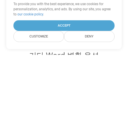
To provide you with the best experience, we use cookies for
personalization, analytics, and ads. By using our site, you agree
to
our cookie policy
.
ACCEPT
CUSTOMIZE
DENY
기타 Word 변환 옵션
OTT를 DOC로 변환
DOC:
Microsoft Word Binary Format
OTT를 DOT로 변환
DOT:
Microsoft Word Template Files
OTT를 DOCX로 변환
DOCX:
Office 2007+ Word Document