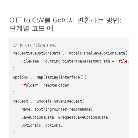
OTT to CSV를 Go에서 변환하는 방법:
단계별 코드 예
// 将 OTT 转换为 HTML
requestSaveOptionsData := models.HtmlSaveOptionsData{

    FileName: ToStringPointer(baseTestOutPath + 
"file.OTT
}

options := 
map
[
string
]
interface
{}{

"folder"
: remoteFolder,

}

request := &models.SaveAsRequest{

    Name: ToStringPointer(remoteName),

    SaveOptionsData: &requestSaveOptionsData,

    Optionals: options,

}
