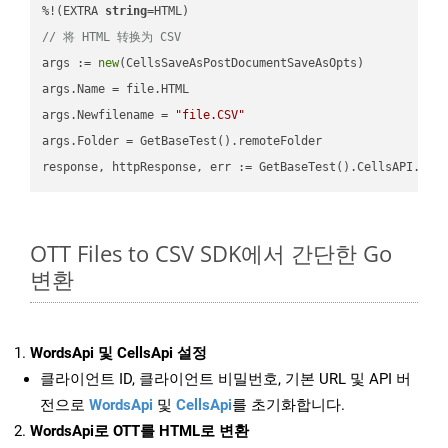
%!(EXTRA 
string
// 将 HTML 转换为 CSV
args := 
new
(CellsSaveAsPostDocumentSaveAsOpts)

args.Name = file.HTML

args.Newfilename = 
"file.CSV"
args.Folder = GetBaseTest().remoteFolder

OTT Files to CSV SDK에서 간단한 Go
변환
WordsApi 및 CellsApi 설정
클라이언트 ID, 클라이언트 비밀번호, 기본 URL 및 API 버
전으로
WordsApi
및
CellsApi
를 초기화합니다.
WordsApi로 OTT를 HTML로 변환