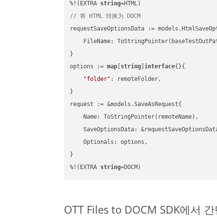
%!(EXTRA 
string
// 将 HTML 转换为 DOCM
requestSaveOptionsData := models.HtmlSaveOpt
    FileName: ToStringPointer(baseTestOutPa
}

options := 
map
[
string
]
interface
{}{

"folder"
: remoteFolder,

}

request := &models.SaveAsRequest{

    Name: ToStringPointer(remoteName),

    SaveOptionsData: &requestSaveOptionsData
    Optionals: options,

}

%!(EXTRA 
string
=DOCM)
OTT Files to DOCM SDK에서