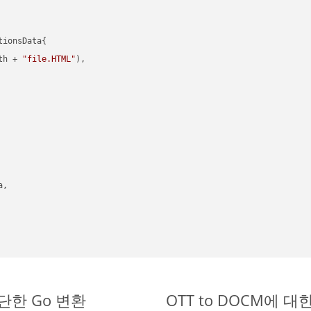
ionsData{

th + 
"file.HTML"
),

,

 간단한 Go 변환
OTT to DOCM에 대한 