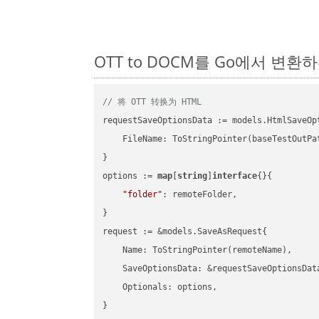
OTT to DOCM를 Go에서 변환
// 将 OTT 转换为 HTML
requestSaveOptionsData := models.HtmlSaveOpt
    FileName: ToStringPointer(baseTestOutPa
}

options := 
map
[
string
]
interface
{}{

"folder"
: remoteFolder,

}

request := &models.SaveAsRequest{

    Name: ToStringPointer(remoteName),

    SaveOptionsData: &requestSaveOptionsData
    Optionals: options,

}
