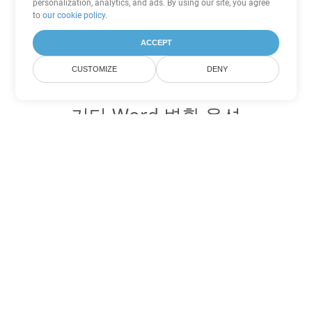
personalization, analytics, and ads. By using our site, you agree
to
our cookie policy
.
ACCEPT
CUSTOMIZE
DENY
기타 Word 변환 옵션
OTT를 DOC로 변환
DOC:
Microsoft Word Binary Format
OTT를 DOT로 변환
DOT:
Microsoft Word Template Files
OTT를 DOCX로 변환
DOCX:
Office 2007+ Word Document