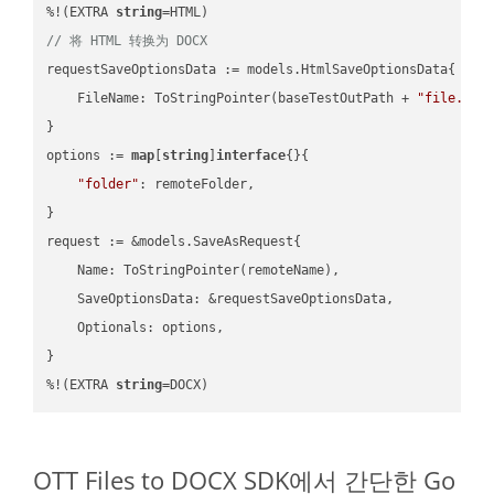
%!(EXTRA 
string
// 将 HTML 转换为 DOCX
requestSaveOptionsData := models.HtmlSaveOptionsData{

    FileName: ToStringPointer(baseTestOutPath + 
"file.HTM
}

options := 
map
[
string
]
interface
{}{

"folder"
: remoteFolder,

}

request := &models.SaveAsRequest{

    Name: ToStringPointer(remoteName),

    SaveOptionsData: &requestSaveOptionsData,

    Optionals: options,

}

%!(EXTRA 
string
=DOCX)
OTT Files to DOCX SDK에서 간단한 Go