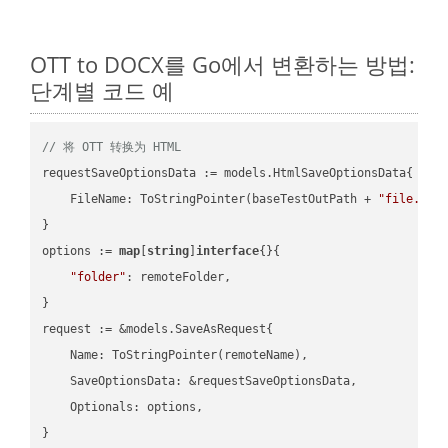
OTT to DOCX를 Go에서 변환하는 방법:
단계별 코드 예
// 将 OTT 转换为 HTML
requestSaveOptionsData := models.HtmlSaveOptionsData{

    FileName: ToStringPointer(baseTestOutPath + 
"file.OTT
}

options := 
map
[
string
]
interface
{}{

"folder"
: remoteFolder,

}

request := &models.SaveAsRequest{

    Name: ToStringPointer(remoteName),

    SaveOptionsData: &requestSaveOptionsData,

    Optionals: options,

}
