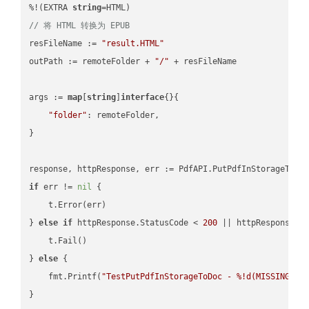
%!(EXTRA 
string
// 将 HTML 转换为 EPUB
resFileName := 
"result.HTML"
outPath := remoteFolder + 
"/"
 + resFileName

args := 
map
[
string
]
interface
{}{

"folder"
: remoteFolder,

}

if
 err != 
nil
 {

    t.Error(err)

} 
else
if
 httpResponse.StatusCode < 
200
 || httpResponse.S
    t.Fail()

} 
else
 {

    fmt.Printf(
"TestPutPdfInStorageToDoc - %!d(MISSING)\n