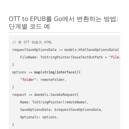
OTT to EPUB를 Go에서 변환하는 방법:
단계별 코드 예
// 将 OTT 转换为 HTML
requestSaveOptionsData := models.HtmlSaveOptionsData{

    FileName: ToStringPointer(baseTestOutPath + 
"file.OTT
}

options := 
map
[
string
]
interface
{}{

"folder"
: remoteFolder,

}

request := &models.SaveAsRequest{

    Name: ToStringPointer(remoteName),

    SaveOptionsData: &requestSaveOptionsData,

    Optionals: options,

}
