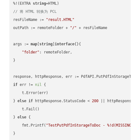
%!(EXTRA 
string
// 将 HTML 转换为 PCL
resFileName := 
"result.HTML"
outPath := remoteFolder + 
"/"
 + resFileName

args := 
map
[
string
]
interface
{}{

"folder"
: remoteFolder,

}

if
 err != 
nil
 {

    t.Error(err)

} 
else
if
 httpResponse.StatusCode < 
200
 || httpResponse.S
    t.Fail()

} 
else
 {

    fmt.Printf(
"TestPutPdfInStorageToDoc - %!d(MISSING)\n