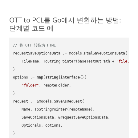
OTT to PCL를 Go에서 변환하는 방법:
단계별 코드 예
// 将 OTT 转换为 HTML
requestSaveOptionsData := models.HtmlSaveOptionsData{

    FileName: ToStringPointer(baseTestOutPath + 
"file.OTT
}

options := 
map
[
string
]
interface
{}{

"folder"
: remoteFolder,

}

request := &models.SaveAsRequest{

    Name: ToStringPointer(remoteName),

    SaveOptionsData: &requestSaveOptionsData,

    Optionals: options,

}
