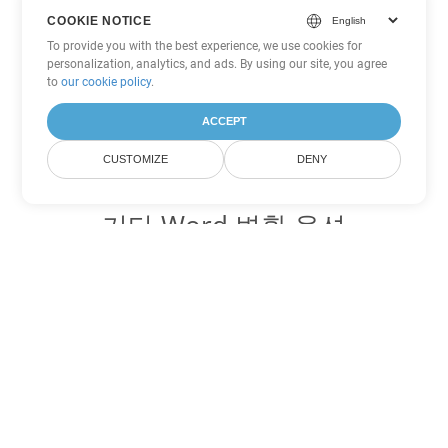
COOKIE NOTICE
To provide you with the best experience, we use cookies for
personalization, analytics, and ads. By using our site, you agree
to
our cookie policy
.
ACCEPT
CUSTOMIZE
DENY
기타 Word 변환 옵션
OTT를 DOC로 변환
DOC:
Microsoft Word Binary Format
OTT를 DOT로 변환
DOT:
Microsoft Word Template Files
OTT를 DOCX로 변환