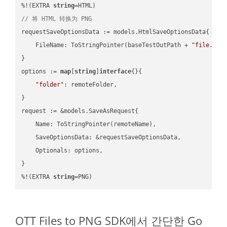
%!(EXTRA 
string
// 将 HTML 转换为 PNG
requestSaveOptionsData := models.HtmlSaveOptionsData{

    FileName: ToStringPointer(baseTestOutPath + 
"file.HTM
}

options := 
map
[
string
]
interface
{}{

"folder"
: remoteFolder,

}

request := &models.SaveAsRequest{

    Name: ToStringPointer(remoteName),

    SaveOptionsData: &requestSaveOptionsData,

    Optionals: options,

}

%!(EXTRA 
string
=PNG)
OTT Files to PNG SDK에서 간단한 Go