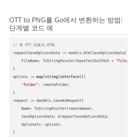
OTT to PNG를 Go에서 변환하는 방법:
단계별 코드 예
// 将 OTT 转换为 HTML
requestSaveOptionsData := models.HtmlSaveOptionsData{

    FileName: ToStringPointer(baseTestOutPath + 
"file.OTT
}

options := 
map
[
string
]
interface
{}{

"folder"
: remoteFolder,

}

request := &models.SaveAsRequest{

    Name: ToStringPointer(remoteName),

    SaveOptionsData: &requestSaveOptionsData,

    Optionals: options,

}
