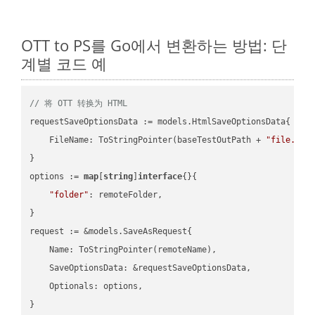
OTT to PS를 Go에서 변환하는 방법: 단
계별 코드 예
// 将 OTT 转换为 HTML
requestSaveOptionsData := models.HtmlSaveOptionsData{

    FileName: ToStringPointer(baseTestOutPath + 
"file.OTT
}

options := 
map
[
string
]
interface
{}{

"folder"
: remoteFolder,

}

request := &models.SaveAsRequest{

    Name: ToStringPointer(remoteName),

    SaveOptionsData: &requestSaveOptionsData,

    Optionals: options,

}
