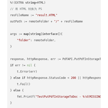
%!(EXTRA 
string
// 将 HTML 转换为 PS
resFileName := 
"result.HTML"
outPath := remoteFolder + 
"/"
 + resFileName

args := 
map
[
string
]
interface
{}{

"folder"
: remoteFolder,

}

if
 err != 
nil
 {

    t.Error(err)

} 
else
if
 httpResponse.StatusCode < 
200
 || httpResponse.S
    t.Fail()

} 
else
 {

    fmt.Printf(
"TestPutPdfInStorageToDoc - %!d(MISSING)\n