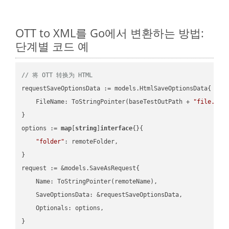
OTT to XML를 Go에서 변환하는 방법:
단계별 코드 예
// 将 OTT 转换为 HTML
requestSaveOptionsData := models.HtmlSaveOptionsData{

    FileName: ToStringPointer(baseTestOutPath + 
"file.OTT
}

options := 
map
[
string
]
interface
{}{

"folder"
: remoteFolder,

}

request := &models.SaveAsRequest{

    Name: ToStringPointer(remoteName),

    SaveOptionsData: &requestSaveOptionsData,

    Optionals: options,

}
