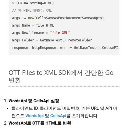
%!(EXTRA 
string
// 将 HTML 转换为 XML
args := 
new
(CellsSaveAsPostDocumentSaveAsOpts)

args.Name = file.HTML

args.Newfilename = 
"file.XML"
args.Folder = GetBaseTest().remoteFolder

OTT Files to XML SDK에서 간단한 Go
변환
WordsApi 및 CellsApi 설정
클라이언트 ID, 클라이언트 비밀번호, 기본 URL 및 API 버
전으로
WordsApi
및
CellsApi
를 초기화합니다.
WordsApi로 OTT를 HTML로 변환