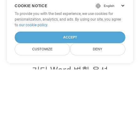
COOKIE NOTICE
To provide you with the best experience, we use cookies for
personalization, analytics, and ads. By using our site, you agree
to
our cookie policy
.
ACCEPT
CUSTOMIZE
DENY
기타 Word 변환 옵션
OTT를 DOC로 변환
DOC:
Microsoft Word Binary Format
OTT를 DOT로 변환
DOT:
Microsoft Word Template Files
OTT를 DOCX로 변환