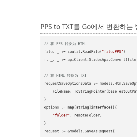
PPS to TXT를 Go에서 변환하는
// 将 PPS 转换为 HTML
file, _ := ioutil.ReadFile(
"file.PPS"
)

r, _, _ := apiClient.SlidesApi.Convert(file
// 将 HTML 转换为 TXT
requestSaveOptionsData := models.HtmlSaveOpt
    FileName: ToStringPointer(baseTestOutPa
}

options := 
map
[
string
]
interface
{}{

"folder"
: remoteFolder,

}

request := &models.SaveAsRequest{
