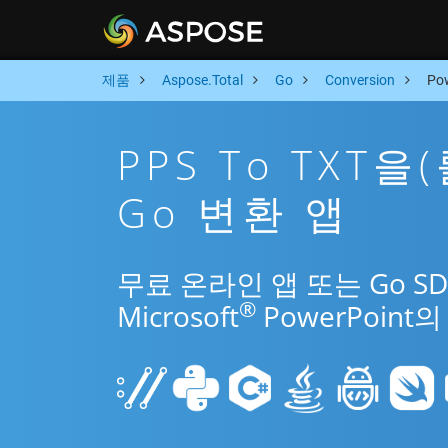
제품
Aspose.Total
Go
Conversion
Po
PPS To TXT
Go 변환 앱
무료 온라인 앱 또는 Go S
®
Microsoft
PowerPoin