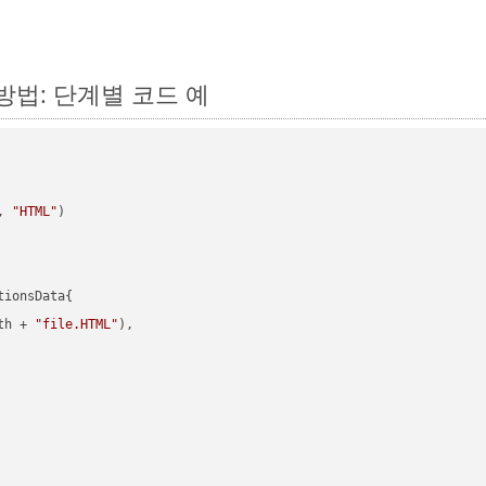
 방법: 단계별 코드 예
, 
"HTML"
)

ionsData{

th + 
"file.HTML"
),
