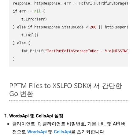
if
 err != 
nil
 {

    t.Error(err)

} 
else
if
 httpResponse.StatusCode < 
200
 || httpResponse.S
    t.Fail()

} 
else
 {

    fmt.Printf(
"TestPutPdfInStorageToDoc - %!d(MISSING)\n
PPTM Files to XSLFO SDK에서 간단한
Go 변환
WordsApi 및 CellsApi 설정
클라이언트 ID, 클라이언트 비밀번호, 기본 URL 및 API 버
전으로
WordsApi
및
CellsApi
를 초기화합니다.