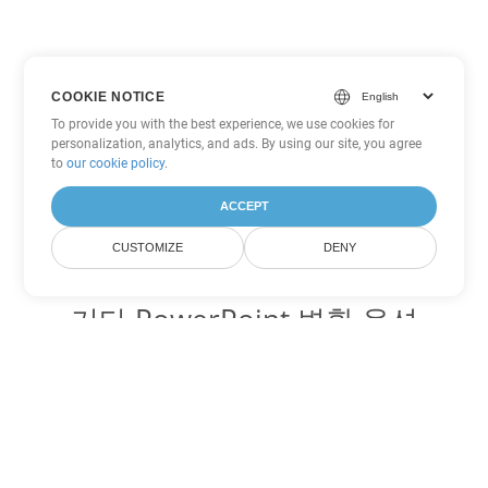
COOKIE NOTICE
To provide you with the best experience, we use cookies for
personalization, analytics, and ads. By using our site, you agree
to
our cookie policy
.
ACCEPT
CUSTOMIZE
DENY
기타 PowerPoint 변환 옵션
PPTM를 DOC로 변환
DOC:
Microsoft Word Binary Format
PPTM를 DOT로 변환