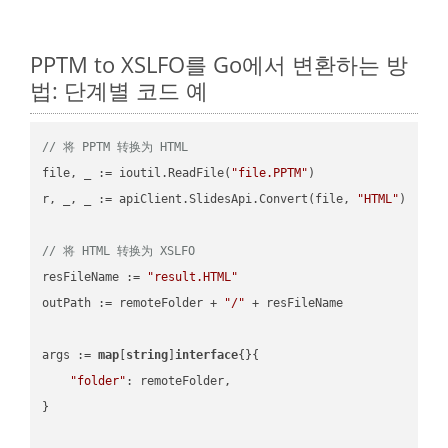
PPTM to XSLFO를 Go에서 변환하는 방
법: 단계별 코드 예
// 将 PPTM 转换为 HTML
file, _ := ioutil.ReadFile(
"file.PPTM"
)

r, _, _ := apiClient.SlidesApi.Convert(file, 
"HTML"
)

// 将 HTML 转换为 XSLFO
resFileName := 
"result.HTML"
outPath := remoteFolder + 
"/"
 + resFileName

args := 
map
[
string
]
interface
{}{

"folder"
: remoteFolder,

}
