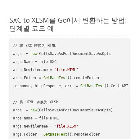
SXC to XLSM를 Go에서 변환하는 방법:
단계별 코드 예
// 将 SXC 转换为 
HTML
args := 
new
(CellsSaveAsPostDocumentSaveAsOpts)

args.Name = file.SXC

args.Newfilename = 
"file.HTML"
args.Folder = 
GetBaseTest
().remoteFolder

response, httpResponse, err := 
GetBaseTest
().CellsAPI.
Cel
// 将 HTML 转换为 XLSM

args := 
new
(CellsSaveAsPostDocumentSaveAsOpts)

args.Name = file.HTML

args.Newfilename = 
"file.XLSM"
args.Folder = 
GetBaseTest
().remoteFolder
