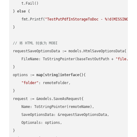
    t.Fail()

} 
else
 {

    fmt.Printf(
"TestPutPdfInStorageToDoc - %!d(MISSING)\n
}

// 将 HTML 转换为 MOBI
requestSaveOptionsData := models.HtmlSaveOptionsData{

    FileName: ToStringPointer(baseTestOutPath + 
"file.HTM
}

options := 
map
[
string
]
interface
{}{

"folder"
: remoteFolder,

}

request := &models.SaveAsRequest{

    Name: ToStringPointer(remoteName),

    SaveOptionsData: &requestSaveOptionsData,

    Optionals: options,

}
