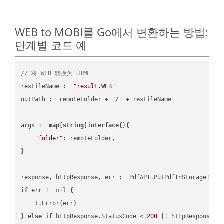
WEB to MOBI를 Go에서 변환하는 방법:
단계별 코드 예
// 将 WEB 转换为 HTML
resFileName := 
"result.WEB"
outPath := remoteFolder + 
"/"
 + resFileName

args := 
map
[
string
]
interface
{}{

"folder"
: remoteFolder,

}

if
 err != 
nil
 {

    t.Error(err)

} 
else
if
 httpResponse.StatusCode < 
200
 || httpResponse.S