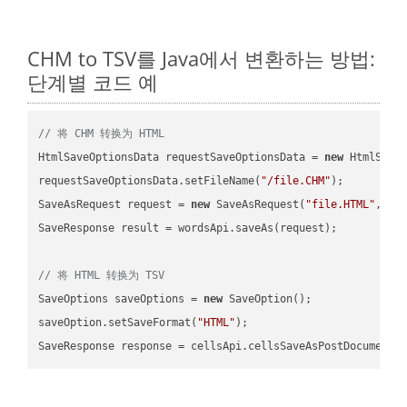
CHM to TSV를 Java에서 변환하는 방법:
단계별 코드 예
// 将 CHM 转换为 HTML
HtmlSaveOptionsData requestSaveOptionsData = 
new
 HtmlSaveO
requestSaveOptionsData.setFileName(
"/file.CHM"
);

SaveAsRequest request = 
new
 SaveAsRequest(
"file.HTML"
,req
SaveResponse result = wordsApi.saveAs(request);

// 将 HTML 转换为 TSV
SaveOptions saveOptions = 
new
 SaveOption();

saveOption.setSaveFormat(
"HTML"
);

SaveResponse response = cellsApi.cellsSaveAsPostDocumentS