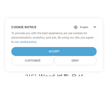
COOKIE NOTICE
To provide you with the best experience, we use cookies for
personalization, analytics, and ads. By using our site, you agree
to
our cookie policy
.
ACCEPT
CUSTOMIZE
DENY
기타 Word 변환 옵션
CHM를 DOC로 변환
DOC:
Microsoft Word Binary Format