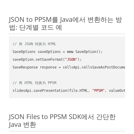
JSON to PPSM를 Java에서 변환하는 방
법: 단계별 코드 예
// 将 JSON 转换为 HTML
SaveOptions saveOptions = 
new
 SaveOption();

saveOption.setSaveFormat(
"JSON"
);

SaveResponse response = cellsApi.cellsSaveAsPostDocumentS
// 将 HTML 转换为 PPSM
slidesApi.savePresentation(file.HTML, 
"PPSM"
JSON Files to PPSM SDK에서 간단한
Java 변환