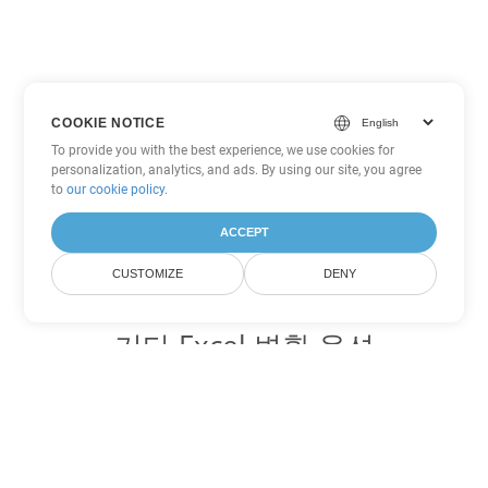
COOKIE NOTICE
To provide you with the best experience, we use cookies for
personalization, analytics, and ads. By using our site, you agree
to
our cookie policy
.
ACCEPT
CUSTOMIZE
DENY
기타 Excel 변환 옵션
JSON를 DOC로 변환
DOC:
Microsoft Word Binary Format