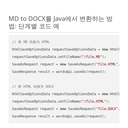
MD to DOCX를 Java에서 변환하는 방
법: 단계별 코드 예
// 将 MD 转换为 HTML
HtmlSaveOptionsData requestSaveOptionsData = 
new
 HtmlSaveO
requestSaveOptionsData.setFileName(
"/file.MD"
);

SaveAsRequest request = 
new
 SaveAsRequest(
"file.HTML"
,req
SaveResponse result = wordsApi.saveAs(request);

// 将 HTML 转换为 DOCX
HtmlSaveOptionsData requestSaveOptionsData = 
new
 HtmlSaveO
requestSaveOptionsData.setFileName(
"/file.HTML"
);

SaveAsRequest request = 
new
 SaveAsRequest(
"file.DOCX"
,req