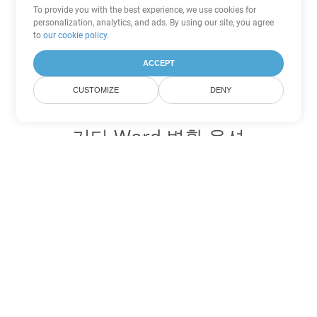
To provide you with the best experience, we use cookies for
personalization, analytics, and ads. By using our site, you agree
to
our cookie policy
.
ACCEPT
CUSTOMIZE
DENY
기타 Word 변환 옵션
MD를 DOC로 변환
DOC:
Microsoft Word Binary Format
MD를 DOT로 변환
DOT:
Microsoft Word Template Files
MD를 DOCX로 변환
DOCX:
Office 2007+ Word Document