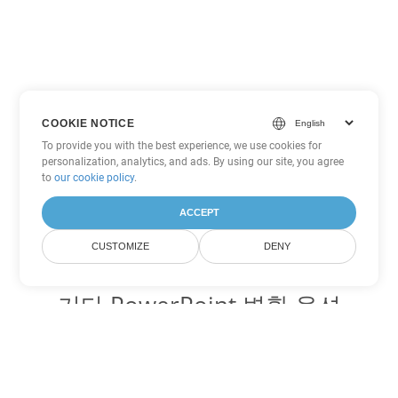
COOKIE NOTICE
To provide you with the best experience, we use cookies for
personalization, analytics, and ads. By using our site, you agree
to
our cookie policy
.
ACCEPT
CUSTOMIZE
DENY
기타 PowerPoint 변환 옵션
ODP를 DOC로 변환
DOC:
Microsoft Word Binary Format