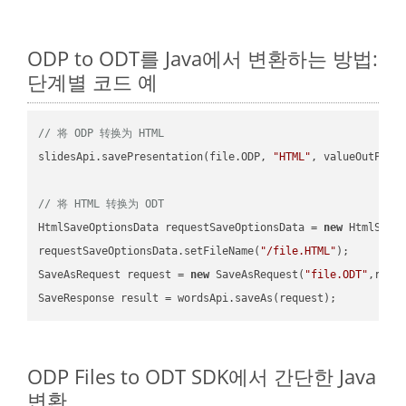
ODP to ODT를 Java에서 변환하는 방법:
단계별 코드 예
// 将 ODP 转换为 HTML
slidesApi.savePresentation(file.ODP, 
"HTML"
, valueOutPath,
// 将 HTML 转换为 ODT
HtmlSaveOptionsData requestSaveOptionsData = 
new
 HtmlSaveO
requestSaveOptionsData.setFileName(
"/file.HTML"
);

SaveAsRequest request = 
new
 SaveAsRequest(
"file.ODT"
,requ
ODP Files to ODT SDK에서 간단한 Java
변환