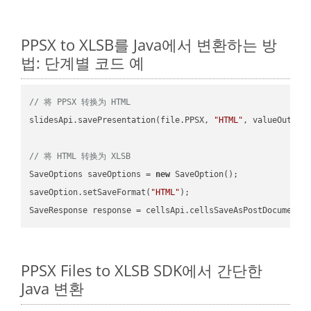
PPSX to XLSB를 Java에서 변환하는 방
법: 단계별 코드 예
// 将 PPSX 转换为 HTML
slidesApi.savePresentation(file.PPSX, 
"HTML"
, valueOutPath
// 将 HTML 转换为 XLSB
SaveOptions saveOptions = 
new
 SaveOption();

saveOption.setSaveFormat(
"HTML"
);

SaveResponse response = cellsApi.cellsSaveAsPostDocumentS
PPSX Files to XLSB SDK에서 간단한
Java 변환