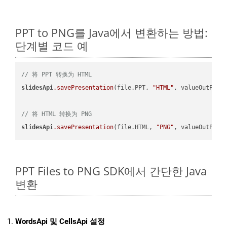
PPT to PNG를 Java에서 변환하는 방법:
단계별 코드 예
// 将 PPT 转换为 HTML
slidesApi
.savePresentation
(file.PPT, 
"HTML"
, valueOutPath,
// 将 HTML 转换为 PNG
slidesApi
.savePresentation
(file.HTML, 
"PNG"
PPT Files to PNG SDK에서 간단한 Java
변환
WordsApi 및 CellsApi 설정