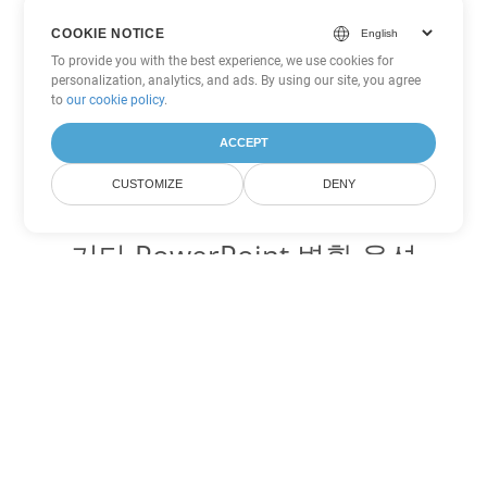
COOKIE NOTICE
To provide you with the best experience, we use cookies for
personalization, analytics, and ads. By using our site, you agree
to
our cookie policy
.
ACCEPT
CUSTOMIZE
DENY
기타 PowerPoint 변환 옵션
PPT를 DOC로 변환
DOC:
Microsoft Word Binary Format
PPT를 DOT로 변환
DOT:
Microsoft Word Template Files
PPT를 DOCX로 변환