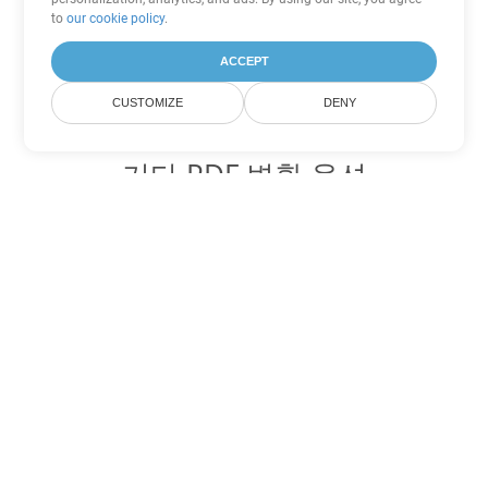
to
our cookie policy
.
ACCEPT
CUSTOMIZE
DENY
기타 PDF 변환 옵션
WEB를 DOC로 변환
DOC:
Microsoft Word Binary Format
WEB를 DOT로 변환
DOT:
Microsoft Word Template Files
WEB를 DOCX로 변환
DOCX:
Office 2007+ Word Document
WEB를 DOCM로 변환