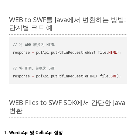
WEB to SWF를 Java에서 변환하는 방법:
단계별 코드 예
// 将 WEB 转换为 HTML
response 
=
 pdfApi.putPdfInRequestToWEB( file.
HTML
);

// 将 HTML 转换为 SWF
response 
=
 pdfApi.putPdfInRequestToHTML( file.
SWF
WEB Files to SWF SDK에서 간단한 Java
변환
WordsApi 및 CellsApi 설정