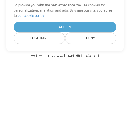
To provide you with the best experience, we use cookies for
personalization, analytics, and ads. By using our site, you agree
to
our cookie policy
.
ACCEPT
CUSTOMIZE
DENY
기타 Excel 변환 옵션
XLSX를 DOC로 변환
DOC:
Microsoft Word Binary Format
XLSX를 DOT로 변환
DOT:
Microsoft Word Template Files
XLSX를 DOCX로 변환
DOCX:
Office 2007+ Word Document