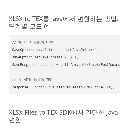
XLSX to TEX를 Java에서 변환하는 방법:
단계별 코드 예
// 将 XLSX 转换为 HTML
SaveOptions saveOptions = 
new
 SaveOption();

saveOption.setSaveFormat(
"XLSX"
);

SaveResponse response = cellsApi.cellsSaveAsPostDocumentS
// 将 HTML 转换为 TEX
XLSX Files to TEX SDK에서 간단한 Java
변환